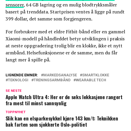
sensorer
, 64 GB lagring og en mulig blodtrykksmåler
basert på trenddata. Startprisen ventes å ligge på rundt
399 dollar, det samme som forgjengeren.
For forbrukere med et eldre Fitbit-bånd eller en gammel
Xiaomi-modell på håndleddet betyr utviklingen i praksis
at neste oppgradering trolig blir en klokke, ikke et nytt
armbånd. Helsefunksjonene er de samme, men du får
langt mer å spille på.
LIGNENDE EMNER:
MARKEDSANALYSE
SMARTKLOKKE
TEKNOLOGI
TRENINGSARMBÅND
WEARABLE TECH
SE NESTE
Apple Watch Ultra 4: Her er de seks lekkasjene rangert
fra mest til minst sannsynlig
TOPPNYHET
Slik kan en elsparkesykkel kjøre 143 km/t: Teknikken
bak farten som sjokkerte Oslo-politiet