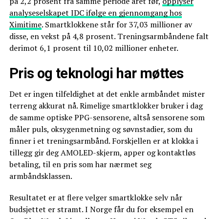
på 2,2 prosent fra samme periode året før,
opplyser
analyseselskapet IDC ifølge en gjennomgang hos
Ximitime
. Smartklokkene står for 37,03 millioner av
disse, en vekst på 4,8 prosent. Treningsarmbåndene falt
derimot 6,1 prosent til 10,02 millioner enheter.
Pris og teknologi har møttes
Det er ingen tilfeldighet at det enkle armbåndet mister
terreng akkurat nå. Rimelige smartklokker bruker i dag
de samme optiske PPG-sensorene, altså sensorene som
måler puls, oksygenmetning og søvnstadier, som du
finner i et treningsarmbånd. Forskjellen er at klokka i
tillegg gir deg AMOLED-skjerm, apper og kontaktløs
betaling, til en pris som har nærmet seg
armbåndsklassen.
Resultatet er at flere velger smartklokke selv når
budsjettet er stramt. I Norge får du for eksempel en