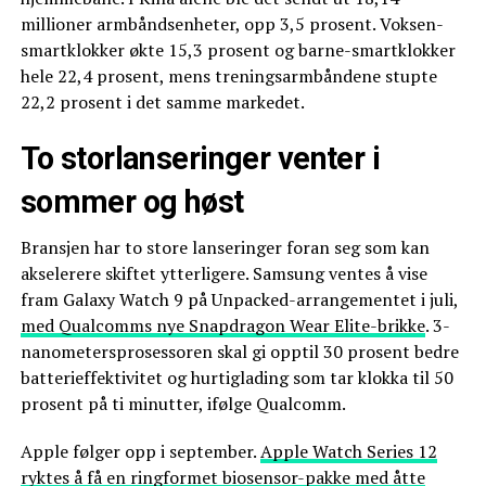
millioner armbåndsenheter, opp 3,5 prosent. Voksen-
smartklokker økte 15,3 prosent og barne-smartklokker
hele 22,4 prosent, mens treningsarmbåndene stupte
22,2 prosent i det samme markedet.
To storlanseringer venter i
sommer og høst
Bransjen har to store lanseringer foran seg som kan
akselerere skiftet ytterligere. Samsung ventes å vise
fram Galaxy Watch 9 på Unpacked-arrangementet i juli,
med Qualcomms nye Snapdragon Wear Elite-brikke
. 3-
nanometersprosessoren skal gi opptil 30 prosent bedre
batterieffektivitet og hurtiglading som tar klokka til 50
prosent på ti minutter, ifølge Qualcomm.
Apple følger opp i september.
Apple Watch Series 12
ryktes å få en ringformet biosensor-pakke med åtte