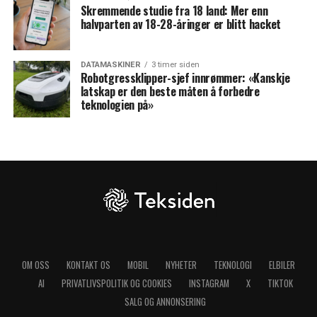
Skremmende studie fra 18 land: Mer enn
halvparten av 18-28-åringer er blitt hacket
DATAMASKINER
3 timer siden
Robotgressklipper-sjef innrømmer: «Kanskje
latskap er den beste måten å forbedre
teknologien på»
OM OSS
KONTAKT OS
MOBIL
NYHETER
TEKNOLOGI
ELBILER
AI
PRIVATLIVSPOLITIK OG COOKIES
INSTAGRAM
X
TIKTOK
SALG OG ANNONSERING