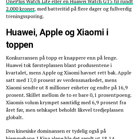
OnePlus Watch Lite eller en Huawei Watch GT5 til rundt
2.000 kroner
, med batteritid på flere dager og fullverdig
treningssporing.
Huawei, Apple og Xiaomi i
toppen
Konkurransen på topp er knappere enn på lenge.
Huawei tok førsteplassen blant produsentene i
kvartalet, mens Apple og Xiaomi havnet rett bak. Apple
satt med 17,0 prosent av verdensmarkedet, mens
Xiaomi sendte ut 8 millioner enheter og endte på 16,9
prosent. Skillet mellom de to er bare 0,1 prosentpoeng.
Xiaomis volum krympet samtidig med 6,9 prosent fra
året før, men selskapet beholdt likevel tredjeplassen
globalt.
Den kinesiske dominansen er tydelig også på
hjemmebane. I Kina alene ble det sendt ut 18,14