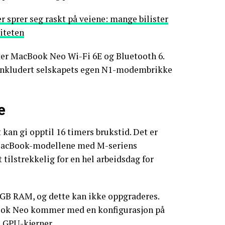
er sprer seg raskt på veiene: mange bilister
liteten
tter MacBook Neo Wi-Fi 6E og Bluetooth 6.
 inkludert selskapets egen N1-modembrikke
e
 kan gi opptil 16 timers brukstid. Det er
v MacBook-modellene med M-seriens
 tilstrekkelig for en hel arbeidsdag for
GB RAM, og dette kan ikke oppgraderes.
ook Neo kommer med en konfigurasjon på
 GPU-kjerner.