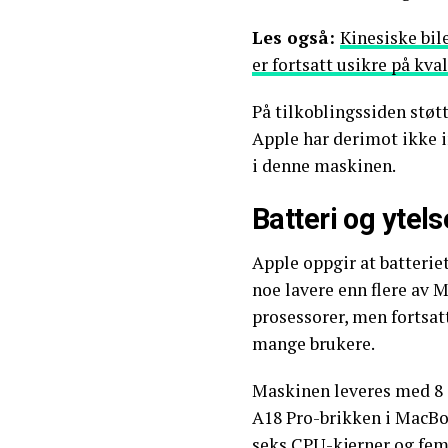
Les også:
Kinesiske bil
er fortsatt usikre på kva
På tilkoblingssiden stø
Apple har derimot ikke
i denne maskinen.
Batteri og ytels
Apple oppgir at batteriet
noe lavere enn flere a
prosessorer, men fortsatt
mange brukere.
Maskinen leveres med 8 
A18 Pro-brikken i MacB
seks CPU-kjerner og fem