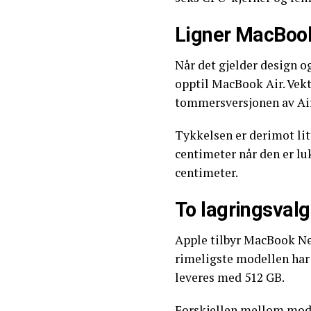
Ligner MacBook 
Når det gjelder design o
opptil MacBook Air. Vekt
tommersversjonen av Air
Tykkelsen er derimot li
centimeter når den er lu
centimeter.
To lagringsvalg
Apple tilbyr MacBook Neo
rimeligste modellen har 
leveres med 512 GB.
Forskjellen mellom mode