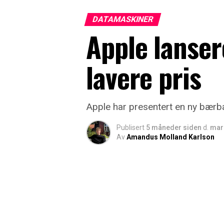
DATAMASKINER
Apple lanser
lavere pris
Apple har presentert en ny bær
Publisert
5 måneder siden
d.
mars
Av
Amandus Molland Karlson