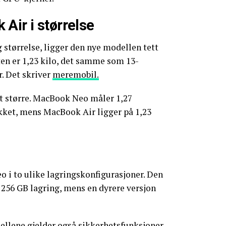
Air i størrelse
g størrelse, ligger den nye modellen tett
en er 1,23 kilo, det samme som 13-
. Det skriver
meremobil.
tt større. MacBook Neo måler 1,27
kket, mens MacBook Air ligger på 1,23
 i to ulike lagringskonfigurasjoner. Den
256 GB lagring, mens en dyrere versjon
llene gjelder også sikkerhetsfunksjoner.