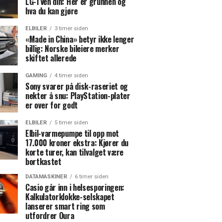
LG-TVen din: Her er grunnen og
hva du kan gjøre
ELBILER
3 timer siden
«Made in China» betyr ikke lenger
billig: Norske bileiere merker
skiftet allerede
GAMING
4 timer siden
Sony svarer på disk-raseriet og
nekter å snu: PlayStation-plater
er over for godt
ELBILER
5 timer siden
Elbil-varmepumpe til opp mot
17.000 kroner ekstra: Kjører du
korte turer, kan tilvalget være
bortkastet
DATAMASKINER
6 timer siden
Casio går inn i helsesporingen:
Kalkulatorklokke-selskapet
lanserer smart ring som
utfordrer Oura