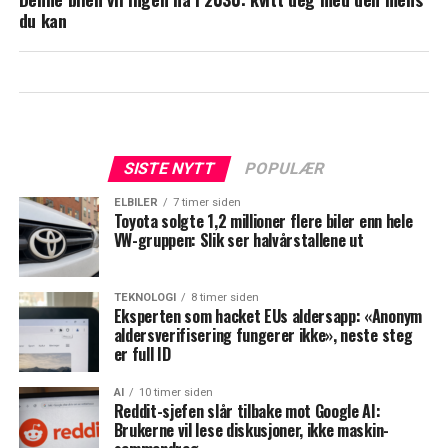
du kan
SISTE NYTT
POPULÆR
ELBILER
7 timer siden
Toyota solgte 1,2 millioner flere biler enn hele
VW-gruppen: Slik ser halvårstallene ut
TEKNOLOGI
8 timer siden
Eksperten som hacket EUs aldersapp: «Anonym
aldersverifisering fungerer ikke», neste steg
er full ID
AI
10 timer siden
Reddit-sjefen slår tilbake mot Google AI:
Brukerne vil lese diskusjoner, ikke maskin-