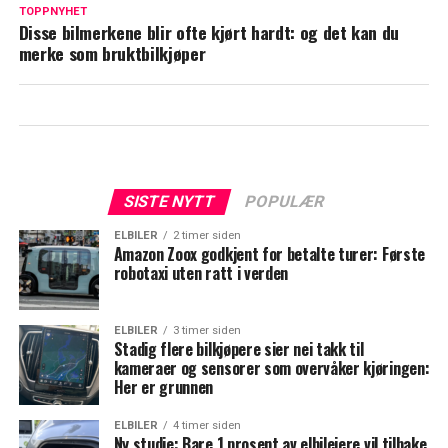
TOPPNYHET
Disse bilmerkene blir ofte kjørt hardt: og det kan du
merke som bruktbilkjøper
SISTE NYTT
POPULÆR
ELBILER
2 timer siden
Amazon Zoox godkjent for betalte turer: Første
robotaxi uten ratt i verden
ELBILER
3 timer siden
Stadig flere bilkjøpere sier nei takk til
kameraer og sensorer som overvåker kjøringen:
Her er grunnen
ELBILER
4 timer siden
Ny studie: Bare 1 prosent av elbileiere vil tilbake