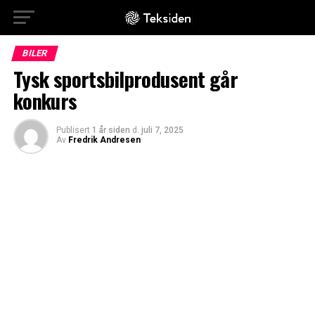
BILER
Tysk sportsbilprodusent går
konkurs
Publisert
1 år siden
d.
juli 7, 2025
Av
Fredrik Andresen