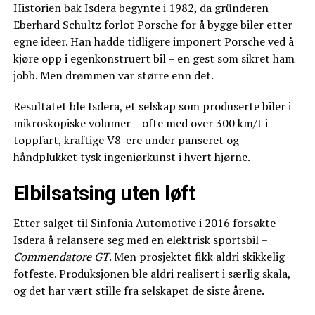
Historien bak Isdera begynte i 1982, da gründeren
Eberhard Schultz forlot Porsche for å bygge biler etter
egne ideer. Han hadde tidligere imponert Porsche ved å
kjøre opp i egenkonstruert bil – en gest som sikret ham
jobb. Men drømmen var større enn det.
Resultatet ble Isdera, et selskap som produserte biler i
mikroskopiske volumer – ofte med over 300 km/t i
toppfart, kraftige V8-ere under panseret og
håndplukket tysk ingeniørkunst i hvert hjørne.
Elbilsatsing uten løft
Etter salget til Sinfonia Automotive i 2016 forsøkte
Isdera å relansere seg med en elektrisk sportsbil –
Commendatore GT
. Men prosjektet fikk aldri skikkelig
fotfeste. Produksjonen ble aldri realisert i særlig skala,
og det har vært stille fra selskapet de siste årene.