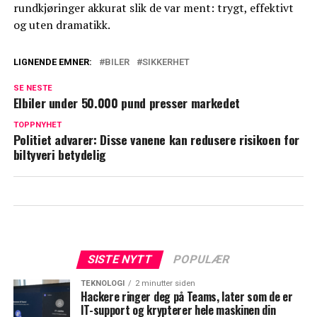
rundkjøringer akkurat slik de var ment: trygt, effektivt
og uten dramatikk.
LIGNENDE EMNER:
BILER
SIKKERHET
SE NESTE
Elbiler under 50.000 pund presser markedet
TOPPNYHET
Politiet advarer: Disse vanene kan redusere risikoen for
biltyveri betydelig
SISTE NYTT
POPULÆR
TEKNOLOGI
2 minutter siden
Hackere ringer deg på Teams, later som de er
IT-support og krypterer hele maskinen din