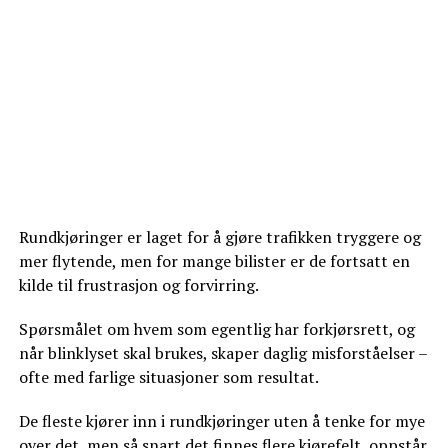
Rundkjøringer er laget for å gjøre trafikken tryggere og
mer flytende, men for mange bilister er de fortsatt en
kilde til frustrasjon og forvirring.
Spørsmålet om hvem som egentlig har forkjørsrett, og
når blinklyset skal brukes, skaper daglig misforståelser –
ofte med farlige situasjoner som resultat.
De fleste kjører inn i rundkjøringer uten å tenke for mye
over det, men så snart det finnes flere kjørefelt, oppstår