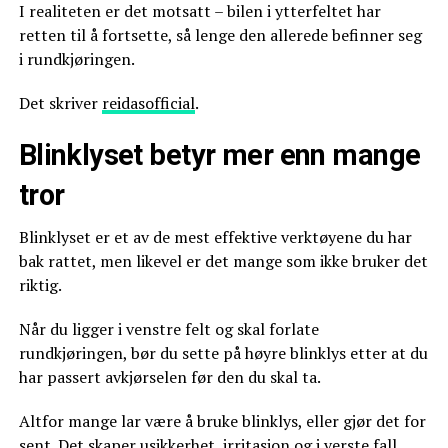
I realiteten er det motsatt – bilen i ytterfeltet har
retten til å fortsette, så lenge den allerede befinner seg
i rundkjøringen.
Det skriver
reidasofficial
.
Blinklyset betyr mer enn mange
tror
Blinklyset er et av de mest effektive verktøyene du har
bak rattet, men likevel er det mange som ikke bruker det
riktig.
Når du ligger i venstre felt og skal forlate
rundkjøringen, bør du sette på høyre blinklys etter at du
har passert avkjørselen før den du skal ta.
Altfor mange lar være å bruke blinklys, eller gjør det for
sent. Det skaper usikkerhet, irritasjon og i verste fall