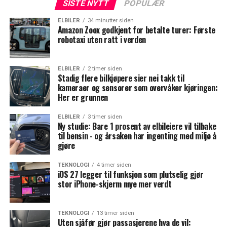
SISTE NYTT
POPULÆR
ELBILER
34 minutter siden
Amazon Zoox godkjent for betalte turer: Første
robotaxi uten ratt i verden
ELBILER
2 timer siden
Stadig flere bilkjøpere sier nei takk til
kameraer og sensorer som overvåker kjøringen:
Her er grunnen
ELBILER
3 timer siden
Ny studie: Bare 1 prosent av elbileiere vil tilbake
til bensin - og årsaken har ingenting med miljø å
gjøre
TEKNOLOGI
4 timer siden
iOS 27 legger til funksjon som plutselig gjør
stor iPhone-skjerm mye mer verdt
TEKNOLOGI
13 timer siden
Uten sjåfør gjør passasjerene hva de vil: