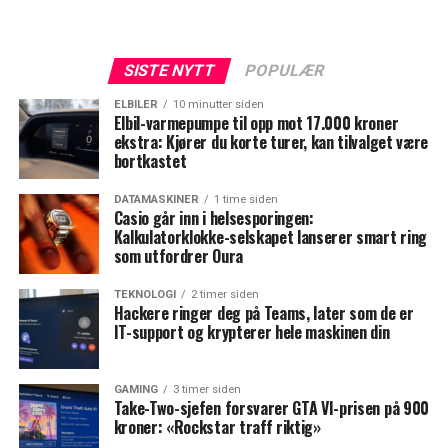
SISTE NYTT
POPULÆR
ELBILER
10 minutter siden
Elbil-varmepumpe til opp mot 17.000 kroner
ekstra: Kjører du korte turer, kan tilvalget være
bortkastet
DATAMASKINER
1 time siden
Casio går inn i helsesporingen:
Kalkulatorklokke-selskapet lanserer smart ring
som utfordrer Oura
TEKNOLOGI
2 timer siden
Hackere ringer deg på Teams, later som de er
IT-support og krypterer hele maskinen din
GAMING
3 timer siden
Take-Two-sjefen forsvarer GTA VI-prisen på 900
kroner: «Rockstar traff riktig»