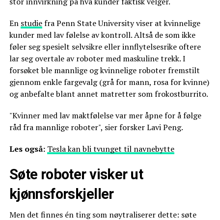
stor innvirkning på hva kunder faktisk velger.
En
studie
fra Penn State University viser at kvinnelige
kunder med lav følelse av kontroll. Altså de som ikke
føler seg spesielt selvsikre eller innflytelsesrike oftere
lar seg overtale av roboter med maskuline trekk. I
forsøket ble mannlige og kvinnelige roboter fremstilt
gjennom enkle fargevalg (grå for mann, rosa for kvinne)
og anbefalte blant annet matretter som frokostburrito.
"Kvinner med lav maktfølelse var mer åpne for å følge
råd fra mannlige roboter", sier forsker Lavi Peng.
Les også:
Tesla kan bli tvunget til navnebytte
Søte roboter visker ut
kjønnsforskjeller
Men det finnes én ting som nøytraliserer dette: søte