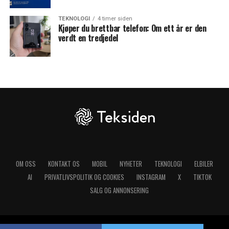
TEKNOLOGI
4 timer siden
Kjøper du brettbar telefon: Om ett år er den
verdt en tredjedel
OM OSS
KONTAKT OS
MOBIL
NYHETER
TEKNOLOGI
ELBILER
AI
PRIVATLIVSPOLITIK OG COOKIES
INSTAGRAM
X
TIKTOK
SALG OG ANNONSERING