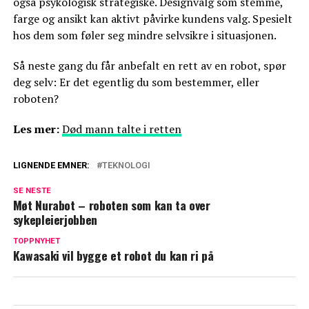
også psykologisk strategiske. Designvalg som stemme,
farge og ansikt kan aktivt påvirke kundens valg. Spesielt
hos dem som føler seg mindre selvsikre i situasjonen.
Så neste gang du får anbefalt en rett av en robot, spør
deg selv: Er det egentlig du som bestemmer, eller
roboten?
Les mer:
Død mann talte i retten
LIGNENDE EMNER:
TEKNOLOGI
SE NESTE
Møt Nurabot – roboten som kan ta over
sykepleierjobben
TOPPNYHET
Kawasaki vil bygge et robot du kan ri på