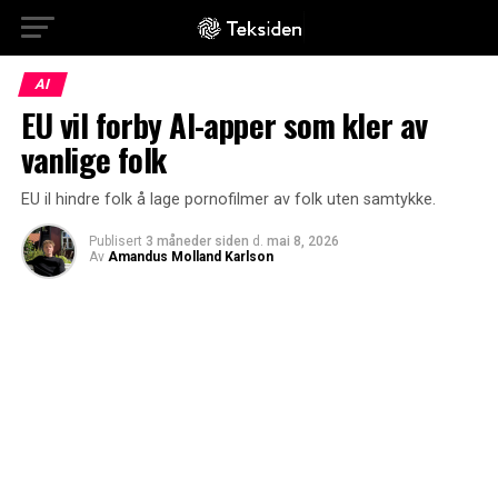
AI
EU vil forby AI-apper som kler av
vanlige folk
EU il hindre folk å lage pornofilmer av folk uten samtykke.
Publisert
3 måneder siden
d.
mai 8, 2026
Av
Amandus Molland Karlson