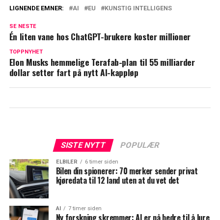
LIGNENDE EMNER:
AI
EU
KUNSTIG INTELLIGENS
SE NESTE
Én liten vane hos ChatGPT-brukere koster millioner
TOPPNYHET
Elon Musks hemmelige Terafab-plan til 55 milliarder
dollar setter fart på nytt AI-kappløp
SISTE NYTT
POPULÆR
ELBILER
6 timer siden
Bilen din spionerer: 70 merker sender privat
kjøredata til 12 land uten at du vet det
AI
7 timer siden
Ny forskning skremmer: AI er nå bedre til å lure