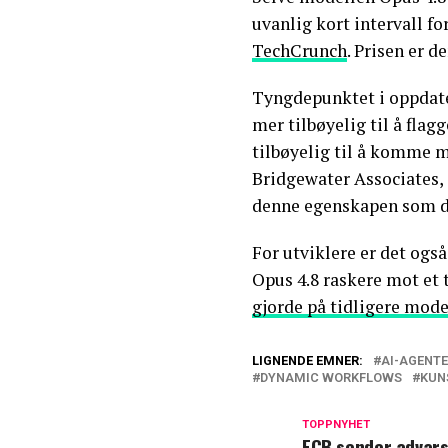
uvanlig kort intervall fo
TechCrunch
. Prisen er 
Tyngdepunktet i oppdate
mer tilbøyelig til å fla
tilbøyelig til å komme 
Bridgewater Associates, 
denne egenskapen som d
For utviklere er det ogs
Opus 4.8 raskere mot et 
gjorde på tidligere mode
LIGNENDE EMNER:
AI-AGENT
DYNAMIC WORKFLOWS
KUN
TOPPNYHET
ECB sender advarse