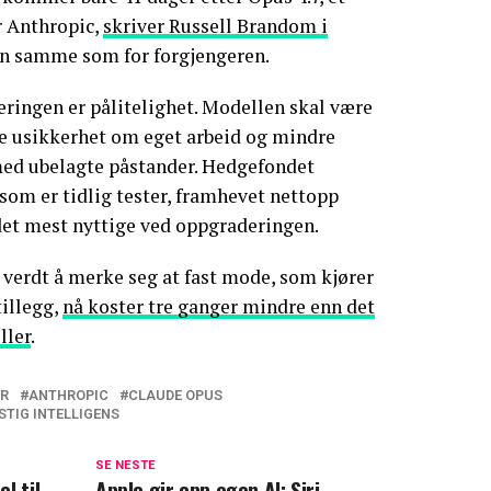
r Anthropic,
skriver Russell Brandom i
den samme som for forgjengeren.
ringen er pålitelighet. Modellen skal være
gge usikkerhet om eget arbeid og mindre
med ubelagte påstander. Hedgefondet
som er tidlig tester, framhevet nettopp
et mest nyttige ved oppgraderingen.
å verdt å merke seg at fast mode, som kjører
tillegg,
nå koster tre ganger mindre enn det
ller
.
ER
ANTHROPIC
CLAUDE OPUS
STIG INTELLIGENS
SE NESTE
l til
Apple gir opp egen AI: Siri