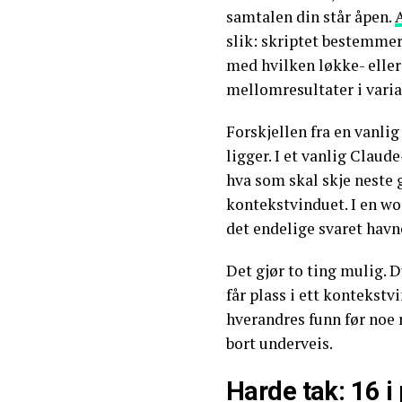
samtalen din står åpen.
slik: skriptet bestemmer
med hvilken løkke- eller
mellomresultater i varia
Forskjellen fra en vanli
ligger. I et vanlig Clau
hva som skal skje neste g
kontekstvinduet. I en wo
det endelige svaret havn
Det gjør to ting mulig. 
får plass i ett kontekst
hverandres funn før noe r
bort underveis.
Harde tak: 16 i 