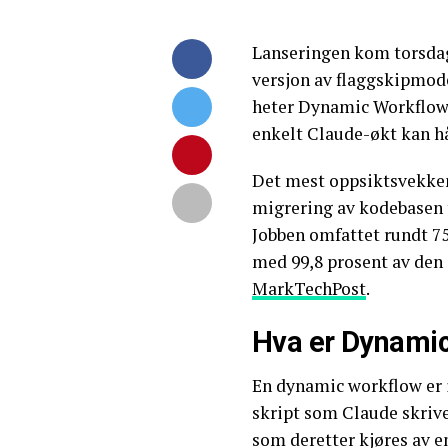
Lanseringen kom torsdag 
versjon av flaggskipmod
heter Dynamic Workflows
enkelt Claude-økt kan h
Det mest oppsiktsvekken
migrering av kodebasen t
Jobben omfattet rundt 750
med 99,8 prosent av den
MarkTechPost
.
Hva er Dynamic
En dynamic workflow er i
skript som Claude skrive
som deretter kjøres av 