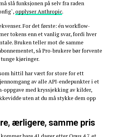
må slå funksjonen på selv fra raden
onfig`,
opplyser Anthropic
.
ekvenser. For det første: én workflow-
mer tokens enn et vanlig svar, fordi hver
amtale. Bruken teller mot de samme
abonnementet, så Pro-brukere bør forvente
d tunge kjøringer.
om hittil har vært for store for ett
jennomgang av alle API-endepunkter i et
ch-oppgave med kryssjekking av kilder,
rekkevidde uten at du må stykke dem opp
re, ærligere, samme pris
kommer bare 41 dager etter Opus 4.7, et