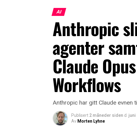
AI
Anthropic sl
agenter samt
Claude Opus
Workflows
Anthropic har gitt Claude evnen t
Publisert
2 måneder siden
d.
juni
Av
Morten Lyhne