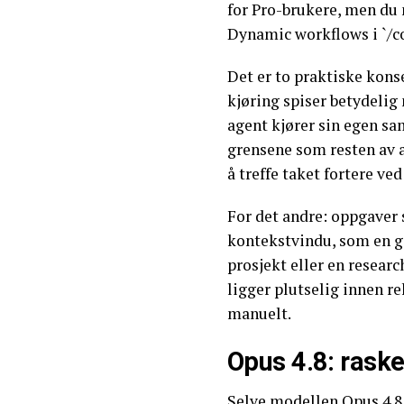
for Pro-brukere, men du 
Dynamic workflows i `/c
Det er to praktiske kons
kjøring spiser betydelig 
agent kjører sin egen s
grensene som resten av 
å treffe taket fortere ve
For det andre: oppgaver s
kontekstvindu, som en g
prosjekt eller en resear
ligger plutselig innen 
manuelt.
Opus 4.8: raske
Selve modellen Opus 4.8 