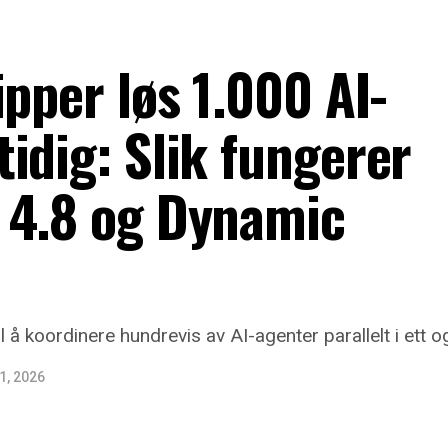
ipper løs 1.000 AI-
idig: Slik fungerer
 4.8 og Dynamic
il å koordinere hundrevis av AI-agenter parallelt i et
 1, 2026