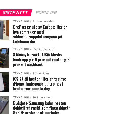
SISTE NYTT
POPULÆR
TEKNOLOGI
2 minutter siden
OnePlus er ute av Europa: Her er
hva som skjer med
sikkerhetsoppdateringene på
telefonen din
TEKNOLOGI
35 minutter siden
X Money lansert i USA: Musks
bank-app gir 6 prosent rente og 3
prosent cashback
TEKNOLOGI
1 time siden
iOS 27 til høsten: Her er tre nye
iPhone-funksjoner du trolig vil
bruke hver eneste dag
TEKNOLOGI
10 timer siden
Budsjett-Samsung lader nesten
dobbelt så raskt som flaggskipet:
S26 FE avslører et merkelig