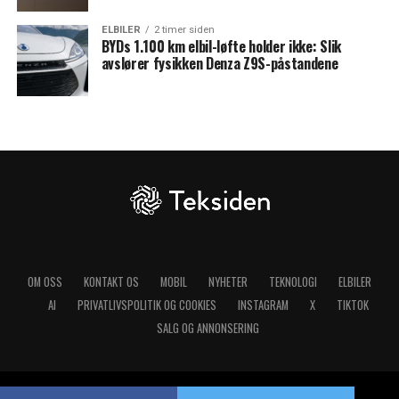
ELBILER
2 timer siden
BYDs 1.100 km elbil-løfte holder ikke: Slik
avslører fysikken Denza Z9S-påstandene
OM OSS
KONTAKT OS
MOBIL
NYHETER
TEKNOLOGI
ELBILER
AI
PRIVATLIVSPOLITIK OG COOKIES
INSTAGRAM
X
TIKTOK
SALG OG ANNONSERING
Copyright © 2025 Teksiden.no