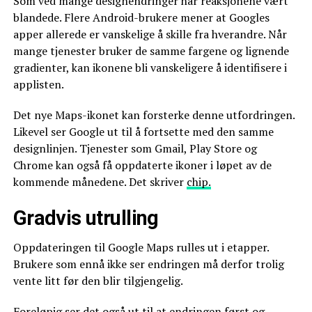
Som ved mange designendringer har reaksjonene vært
blandede. Flere Android-brukere mener at Googles
apper allerede er vanskelige å skille fra hverandre. Når
mange tjenester bruker de samme fargene og lignende
gradienter, kan ikonene bli vanskeligere å identifisere i
applisten.
Det nye Maps-ikonet kan forsterke denne utfordringen.
Likevel ser Google ut til å fortsette med den samme
designlinjen. Tjenester som Gmail, Play Store og
Chrome kan også få oppdaterte ikoner i løpet av de
kommende månedene. Det skriver
chip.
Gradvis utrulling
Oppdateringen til Google Maps rulles ut i etapper.
Brukere som ennå ikke ser endringen må derfor trolig
vente litt før den blir tilgjengelig.
Foreløpig ser det også ut til at endringen først og