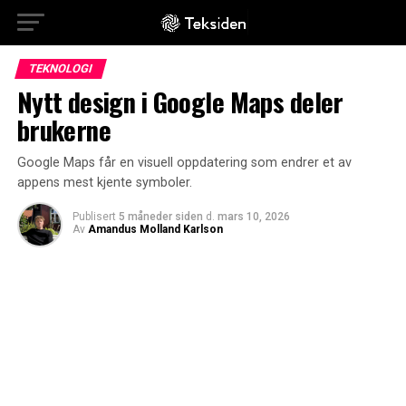
TEKNOLOGI
Nytt design i Google Maps deler
brukerne
Google Maps får en visuell oppdatering som endrer et av
appens mest kjente symboler.
Publisert
5 måneder siden
d.
mars 10, 2026
Av
Amandus Molland Karlson