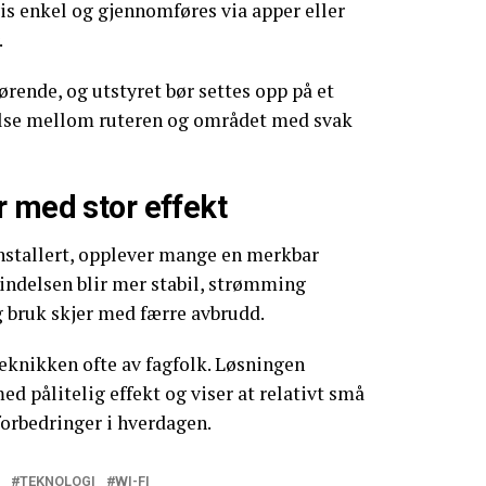
vis enkel og gjennomføres via apper eller
.
ørende, og utstyret bør settes opp på et
else mellom ruteren og området med svak
r med stor effekt
installert, opplever mange en merkbar
bindelsen blir mer stabil, strømming
g bruk skjer med færre avbrudd.
eknikken ofte av fagfolk. Løsningen
d pålitelig effekt og viser at relativt små
forbedringer i hverdagen.
TEKNOLOGI
WI-FI