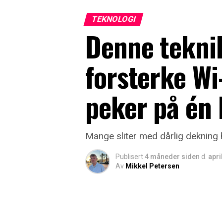
TEKNOLOGI
Denne tekni
forsterke Wi
peker på én 
Mange sliter med dårlig dekning 
Publisert
4 måneder siden
d.
apri
Av
Mikkel Petersen