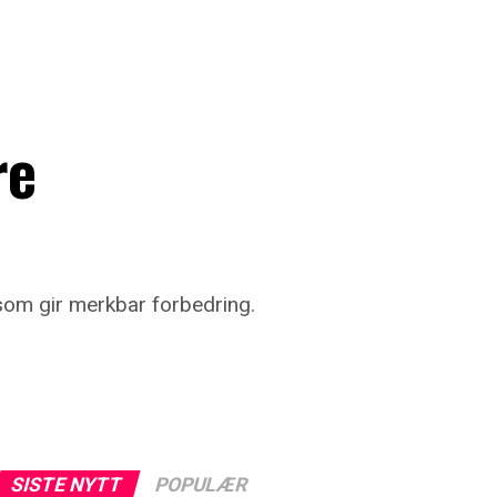
re
 som gir merkbar forbedring.
SISTE NYTT
POPULÆR