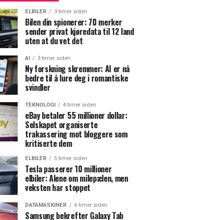
ELBILER
3 timer siden
Bilen din spionerer: 70 merker
sender privat kjøredata til 12 land
uten at du vet det
AI
3 timer siden
Ny forskning skremmer: AI er nå
bedre til å lure deg i romantiske
svindler
TEKNOLOGI
4 timer siden
eBay betaler 55 millioner dollar:
Selskapet organiserte
trakassering mot bloggere som
kritiserte dem
ELBILER
5 timer siden
Tesla passerer 10 millioner
elbiler: Alene om milepælen, men
veksten har stoppet
DATAMASKINER
6 timer siden
Samsung bekrefter Galaxy Tab