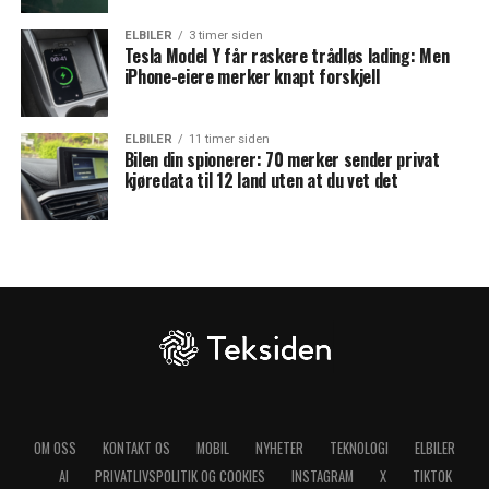
ELBILER
3 timer siden
Tesla Model Y får raskere trådløs lading: Men
iPhone-eiere merker knapt forskjell
ELBILER
11 timer siden
Bilen din spionerer: 70 merker sender privat
kjøredata til 12 land uten at du vet det
OM OSS
KONTAKT OS
MOBIL
NYHETER
TEKNOLOGI
ELBILER
AI
PRIVATLIVSPOLITIK OG COOKIES
INSTAGRAM
X
TIKTOK