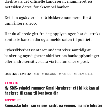
direkte via det offisielle kundeservicenummeret på
nettsiden deres, for eksempel banken.
Det kan også være lurt å blokkere nummeret for å
unngå flere anrop.
Har du allerede gitt fra deg opplysninger, bør du straks
kontakte banken din og anmelde saken til politiet.
Cybersikkerhetssenteret understreker samtidig at
banker og myndigheter aldri ber om bankopplysninger
eller andre sensitive data via telefon eller e‑post.
LIGNENDE EMNER:
EU
FINLANN
POLICE
SCAM CALL
SE NESTE
Ny SMS-svindel rammer Gmail-brukere: ett klikk kan gi
hackere tilgang til kontoen din
TOPPNYHET
Kinesiske biler sprer seg raskt på veiene: mange bilister