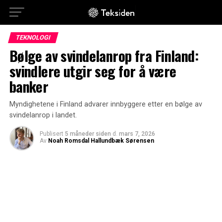
TEKNOLOGI
Bølge av svindelanrop fra Finland:
svindlere utgir seg for å være
banker
Myndighetene i Finland advarer innbyggere etter en bølge av
svindelanrop i landet.
Publisert
5 måneder siden
d.
mars 7, 2026
Av
Noah Romsdal Hallundbæk Sørensen