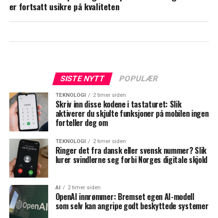
er fortsatt usikre på kvaliteten
SISTE NYTT
POPULÆR
TEKNOLOGI
2 timer siden
Skriv inn disse kodene i tastaturet: Slik
aktiverer du skjulte funksjoner på mobilen ingen
forteller deg om
TEKNOLOGI
2 timer siden
Ringer det fra dansk eller svensk nummer? Slik
lurer svindlerne seg forbi Norges digitale skjold
AI
2 timer siden
OpenAI innrømmer: Bremset egen AI-modell
som selv kan angripe godt beskyttede systemer