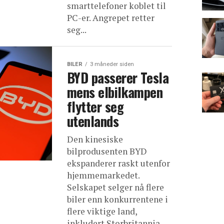
smarttelefoner koblet til
PC-er. Angrepet retter
seg...
BILER
3 måneder siden
BYD passerer Tesla
mens elbilkampen
flytter seg
utenlands
Den kinesiske
bilprodusenten BYD
ekspanderer raskt utenfor
hjemmemarkedet.
Selskapet selger nå flere
biler enn konkurrentene i
flere viktige land,
inkludert Storbritannia.