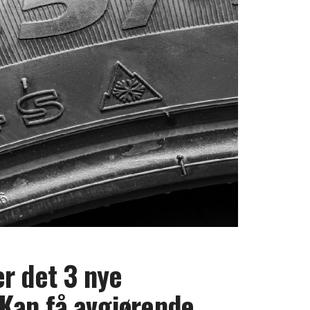
r det 3 nye
Kan få avgjørende