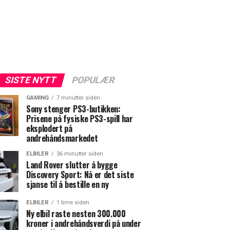
SISTE NYTT
POPULÆR
GAMING
7 minutter siden
Sony stenger PS3-butikken:
Prisene på fysiske PS3-spill har
eksplodert på
andrehåndsmarkedet
ELBILER
36 minutter siden
Land Rover slutter å bygge
Discovery Sport: Nå er det siste
sjanse til å bestille en ny
ELBILER
1 time siden
Ny elbil raste nesten 300.000
kroner i andrehåndsverdi på under