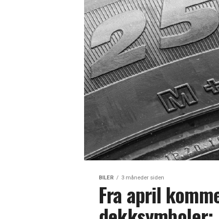
BILER
3 måneder siden
Fra april komme
dekksymboler: 