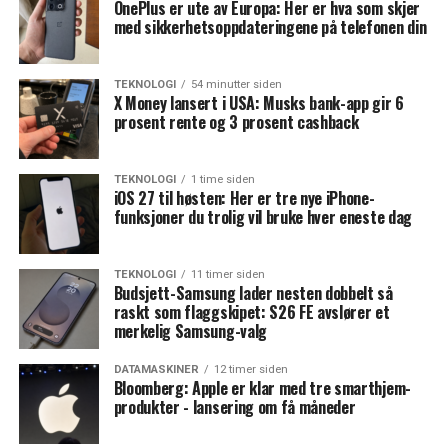
OnePlus er ute av Europa: Her er hva som skjer
med sikkerhetsoppdateringene på telefonen din
TEKNOLOGI
54 minutter siden
X Money lansert i USA: Musks bank-app gir 6
prosent rente og 3 prosent cashback
TEKNOLOGI
1 time siden
iOS 27 til høsten: Her er tre nye iPhone-
funksjoner du trolig vil bruke hver eneste dag
TEKNOLOGI
11 timer siden
Budsjett-Samsung lader nesten dobbelt så
raskt som flaggskipet: S26 FE avslører et
merkelig Samsung-valg
DATAMASKINER
12 timer siden
Bloomberg: Apple er klar med tre smarthjem-
produkter - lansering om få måneder