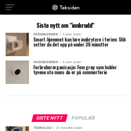
Siste nytt om "innbrudd"
DATAMASKINER
4 uker siden
Smart-hjemmet kan lure innbrytere i ferien: Slik
setter du det opp på under 30 minutter
DATAMASKINER
4 uker siden
Forbrukerorganisasjo: Fem grep som holder
tyvene ute mens du er på sommerferie
SISTE NYTT
POPULÆR
TEKNOLOGI
21 minutter siden