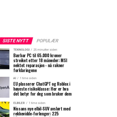
SISTE NYTT
POPULÆR
TEKNOLOGI
25 minutter siden
Bærbar PC til 65.000 kroner
streiket etter 18 måneder: MSI
nektet reparasjon - nå rakner
forklaringene
AI
1 time siden
EU plasserer ChatGPT og Roblox i
høyeste risikoklasse: Her er hva
det betyr for deg som bruker dem
ELBILER
1 time siden
Nissans nye elbil-SUV avslørt med
rekkevidde-forlenger: 225