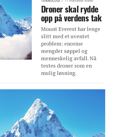
TEKNOLOGI
11 måneder siden
Droner skal rydde
opp på verdens tak
Mount Everest har lenge
slitt med et uventet
problem: enorme
mengder søppel og
menneskelig avfall. Nå
testes droner som en
mulig løsning.