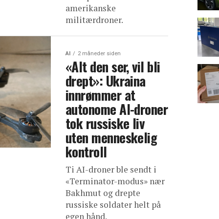
amerikanske
militærdroner.
AI
2 måneder siden
«Alt den ser, vil bli
drept»: Ukraina
innrømmer at
autonome AI-droner
tok russiske liv
uten menneskelig
kontroll
Ti AI-droner ble sendt i
«Terminator-modus» nær
Bakhmut og drepte
russiske soldater helt på
egen hånd.