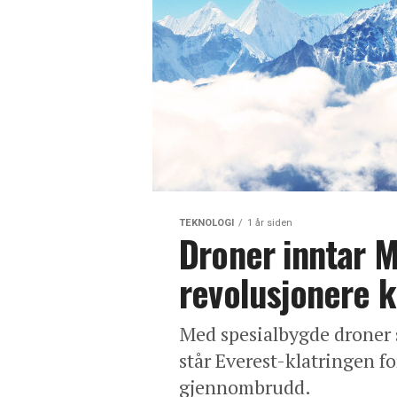
TEKNOLOGI
1 år siden
Droner inntar M
revolusjonere kl
Med spesialbygde droner s
står Everest-klatringen f
gjennombrudd.