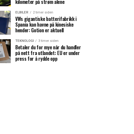
kilometer på strøm alene
ELBILER
2 timer siden
VWs gigantiske batterifabrikk i
Spania kan havne på kinesiske
hender: Gotion er aktuell
TEKNOLOGI
3 timer siden
Betaler du for mye når du handler
på nett fra utlandet: EU er under
press for å rydde opp