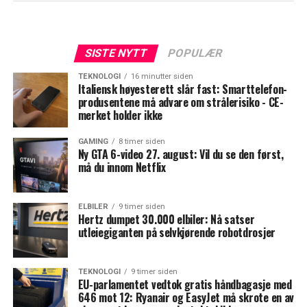
SISTE NYTT
POPULÆR
TEKNOLOGI
16 minutter siden
Italiensk høyesterett slår fast: Smarttelefon-
produsentene må advare om strålerisiko - CE-
merket holder ikke
GAMING
8 timer siden
Ny GTA 6-video 27. august: Vil du se den først,
må du innom Netflix
ELBILER
9 timer siden
Hertz dumpet 30.000 elbiler: Nå satser
utleiegiganten på selvkjørende robotdrosjer
TEKNOLOGI
9 timer siden
EU-parlamentet vedtok gratis håndbagasje med
646 mot 12: Ryanair og EasyJet må skrote en av