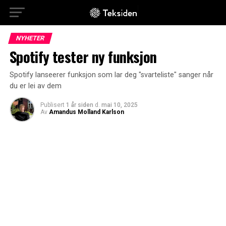
NYHETER
Spotify tester ny funksjon
Spotify lanseerer funksjon som lar deg "svarteliste" sanger når
du er lei av dem
Publisert
1 år siden
d.
mai 10, 2025
Av
Amandus Molland Karlson