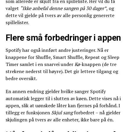
som allerede er skjult fra en spilleliste. Her vil du få
valget
“Ikke anbefal denne sangen på 30 dager”
, og
dette vil gjelde på tvers av alle personlig genererte
spillelister.
Flere små forbedringer i appen
Spotify har også innført andre justeringer. Nå er
knappene for Shuffle, Smart Shuffle, Repeat og Sleep
Timer samlet i en snarvei under
Kø
-knappen (de tre
strekene nederst til høyre). Det gir lettere tilgang og
bedre oversikt.
En annen endring gjelder hvilke sanger Spotify
automatisk legger til i slutten av køen. Dette vises nå i
appen, slik at uønskede låter kan fjernes på forhånd. I
tillegg er funksjonen
Skjul sang
forbedret – nå gjelder
skjulingen på tvers av alle enheter, ikke bare på én.