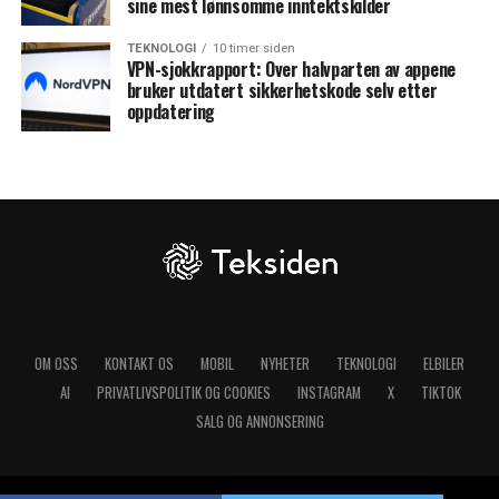
sine mest lønnsomme inntektskilder
TEKNOLOGI
10 timer siden
VPN-sjokkrapport: Over halvparten av appene
bruker utdatert sikkerhetskode selv etter
oppdatering
OM OSS
KONTAKT OS
MOBIL
NYHETER
TEKNOLOGI
ELBILER
AI
PRIVATLIVSPOLITIK OG COOKIES
INSTAGRAM
X
TIKTOK
SALG OG ANNONSERING