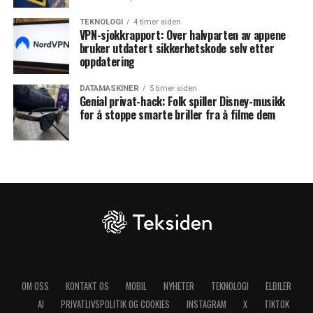
TEKNOLOGI
4 timer siden
VPN-sjokkrapport: Over halvparten av appene
bruker utdatert sikkerhetskode selv etter
oppdatering
DATAMASKINER
5 timer siden
Genial privat-hack: Folk spiller Disney-musikk
for å stoppe smarte briller fra å filme dem
OM OSS
KONTAKT OS
MOBIL
NYHETER
TEKNOLOGI
ELBILER
AI
PRIVATLIVSPOLITIK OG COOKIES
INSTAGRAM
X
TIKTOK