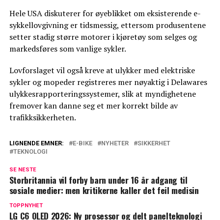
Hele USA diskuterer for øyeblikket om eksisterende e-
sykkellovgivning er tidsmessig, ettersom produsentene
setter stadig større motorer i kjøretøy som selges og
markedsføres som vanlige sykler.
Lovforslaget vil også kreve at ulykker med elektriske
sykler og mopeder registreres mer nøyaktig i Delawares
ulykkesrapporteringssystemer, slik at myndighetene
fremover kan danne seg et mer korrekt bilde av
trafikksikkerheten.
LIGNENDE EMNER:
E-BIKE
NYHETER
SIKKERHET
TEKNOLOGI
SE NESTE
Storbritannia vil forby barn under 16 år adgang til
sosiale medier: men kritikerne kaller det feil medisin
TOPPNYHET
LG C6 OLED 2026: Ny prosessor og delt panelteknologi