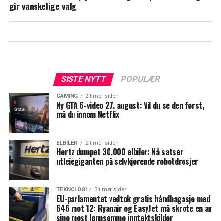
gir vanskelige valg
SISTE NYTT
POPULÆR
GAMING
2 timer siden
Ny GTA 6-video 27. august: Vil du se den først,
må du innom Netflix
ELBILER
2 timer siden
Hertz dumpet 30.000 elbiler: Nå satser
utleiegiganten på selvkjørende robotdrosjer
TEKNOLOGI
3 timer siden
EU-parlamentet vedtok gratis håndbagasje med
646 mot 12: Ryanair og EasyJet må skrote en av
sine mest lønnsomme inntektskilder