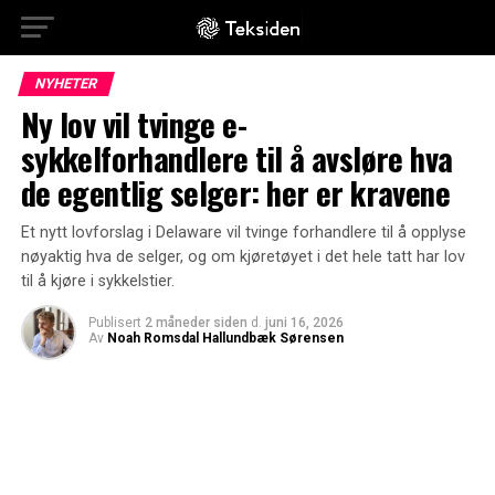
NYHETER
Ny lov vil tvinge e-
sykkelforhandlere til å avsløre hva
de egentlig selger: her er kravene
Et nytt lovforslag i Delaware vil tvinge forhandlere til å opplyse
nøyaktig hva de selger, og om kjøretøyet i det hele tatt har lov
til å kjøre i sykkelstier.
Publisert
2 måneder siden
d.
juni 16, 2026
Av
Noah Romsdal Hallundbæk Sørensen