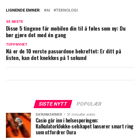
LIGNENDE EMNER:
AI
TEKNOLOGI
SE NESTE
Disse 5 tingene får mobilen din til å føles som ny: Du
bør gjøre det med én gang
TOPPNYHET
Nå er de 10 verste passordene bekreftet: Er ditt på
listen, kan det knekkes på 1 sekund
SISTE NYTT
POPULÆR
DATAMASKINER
31 minutter siden
Casio går inn i helsesporingen:
Kalkulatorklokke-selskapet lanserer smart ring
som utfordrer Oura