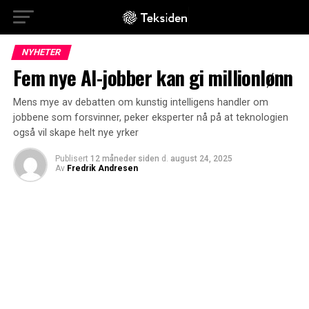
NYHETER
Fem nye AI-jobber kan gi millionlønn
Mens mye av debatten om kunstig intelligens handler om
jobbene som forsvinner, peker eksperter nå på at teknologien
også vil skape helt nye yrker
Publisert
12 måneder siden
d.
august 24, 2025
Av
Fredrik Andresen