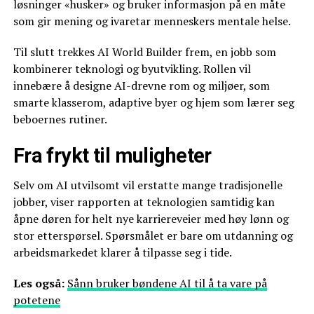
løsninger «husker» og bruker informasjon på en måte
som gir mening og ivaretar menneskers mentale helse.
Til slutt trekkes AI World Builder frem, en jobb som
kombinerer teknologi og byutvikling. Rollen vil
innebære å designe AI-drevne rom og miljøer, som
smarte klasserom, adaptive byer og hjem som lærer seg
beboernes rutiner.
Fra frykt til muligheter
Selv om AI utvilsomt vil erstatte mange tradisjonelle
jobber, viser rapporten at teknologien samtidig kan
åpne døren for helt nye karriereveier med høy lønn og
stor etterspørsel. Spørsmålet er bare om utdanning og
arbeidsmarkedet klarer å tilpasse seg i tide.
Les også:
Sånn bruker bøndene AI til å ta vare på
potetene