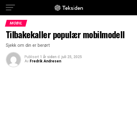
MOBIL
Tilbakekaller populær mobilmodell
Sjekk om din er berørt
Publisert
1 år siden
d.
juli 25, 2025
Av
Fredrik Andresen