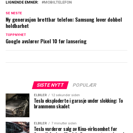
LIGNENDE EMNER:
MOBILTELEFON
SE NESTE
Ny generasjon brettbar telefon: Samsung lover dobbel
holdbarhet
TOPPNYHET
Google avslører Pixel 10 før lansering
SISTE NYTT
POPULÆR
ELBILER
12 sekunder siden
Tesla eksploderte i garasje under slokking: To
brannmenn skadet
ELBILER
7 minutter siden
Tesla vurderer salg av Kina-virksomhet før