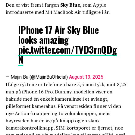
Den er vist frem i fargen
Sky Blue
, som Apple
introduserte med M4 MacBook Air tidligere i år.
IPhone 17 Air Sky Blue
looks amazing
pic.twitter.com/TVD3rnQDg
N
— Majin Bu (@MajinBuOfficial)
August 13, 2025
Ifølge ryktene er telefonen bare 5,5 mm tykk, mot 8,25
mm på iPhone 16 Pro. Dummy-modellen viser en
bakside med én enkelt kameralinse i et avlangt,
pilleformet kamerahus. På venstresiden finner vi den
nye Action-knappen og to volumknapper, mens
høyresiden har en av/på-knapp og en slank
kamerakontrollknapp. SIM-kortsporet er fjernet, noe
som tyder på at Air-modellen kun vil støtte eSIM, også