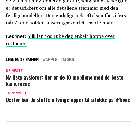
Selv om dummy-enheten gir et tydelig bilde av designet,
er det usikkert om alle detaljene stemmer med den
ferdige modellen. Den endelige bekreftelsen får vi først
når Apple holder lanseringseventet i september.
Les mer:
Slik lar YouTube deg enkelt hoppe over
reklamen
LIGNENDE EMNER:
APPLE
MOBIL
SE NESTE
Ny liste avslører: Her er de 10 mobilene med de beste
kameraene
TOPPNYHET
Derfor bør du slutte å tvinge apper til å lukke på iPhone