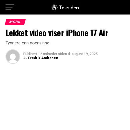
MOBIL
Lekket video viser iPhone 17 Air
Tynnere enn noensinne
Publisert
12 måneder siden
d.
august 19, 2025
Av
Fredrik Andresen