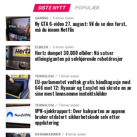
SISTE NYTT
POPULÆR
GAMING
6 timer siden
Ny GTA 6-video 27. august: Vil du se den først,
må du innom Netflix
ELBILER
6 timer siden
Hertz dumpet 30.000 elbiler: Nå satser
utleiegiganten på selvkjørende robotdrosjer
TEKNOLOGI
7 timer siden
EU-parlamentet vedtok gratis håndbagasje med
646 mot 12: Ryanair og EasyJet må skrote en av
sine mest lønnsomme inntektskilder
TEKNOLOGI
7 timer siden
VPN-sjokkrapport: Over halvparten av appene
bruker utdatert sikkerhetskode selv etter
oppdatering
DATAMASKINER
8 timer siden