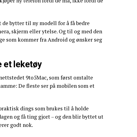
kjøper ny telefon fordi de må, ikke fordi de
 de bytter til ny modell for å få bedre
era, skjerm eller ytelse. Og til og med den
ge som kommer fra Android og ønsker seg
e et leketøy
ettstedet 9to5Mac, som først omtalte
samme: De fleste ser på mobilen som et
raktisk dings som brukes til å holde
agen og få ting gjort – og den blir byttet ut
erer godt nok.