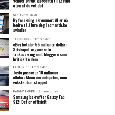
sender privat kjøredata til 12 land
uten at du vet det
AI
8 timer siden
Ny forskning skremmer: AI er nå
bedre til å lure deg i romantiske
svindler
TEKNOLOGI
9 timer siden
eBay betaler 55 millioner dollar:
Selskapet organiserte
trakassering mot bloggere som
kritiserte dem
ELBILER
10 timer siden
Tesla passerer 10 millioner
elbiler: Alene om milepælen, men
veksten har stoppet
DATAMASKINER
11 timer siden
Samsung bekrefter Galaxy Tab
S12: Det er offisielt