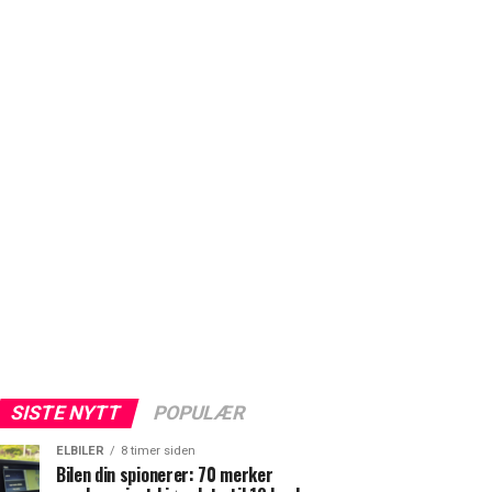
SISTE NYTT
POPULÆR
ELBILER
8 timer siden
Bilen din spionerer: 70 merker