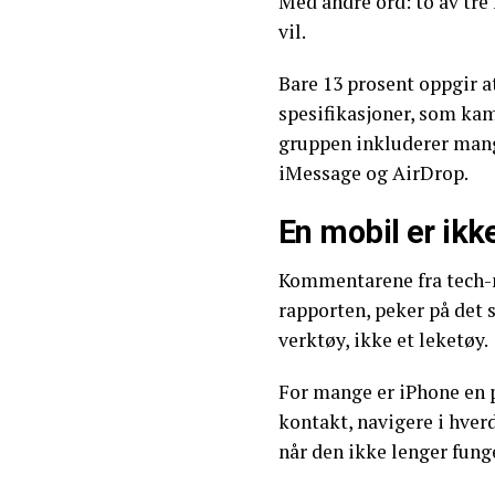
Med andre ord: to av tre 
vil.
Bare 13 prosent oppgir at
spesifikasjoner, som kam
gruppen inkluderer man
iMessage og AirDrop.
En mobil er ikk
Kommentarene fra tech-n
rapporten, peker på det 
verktøy, ikke et leketøy.
For mange er iPhone en p
kontakt, navigere i hverd
når den ikke lenger fung