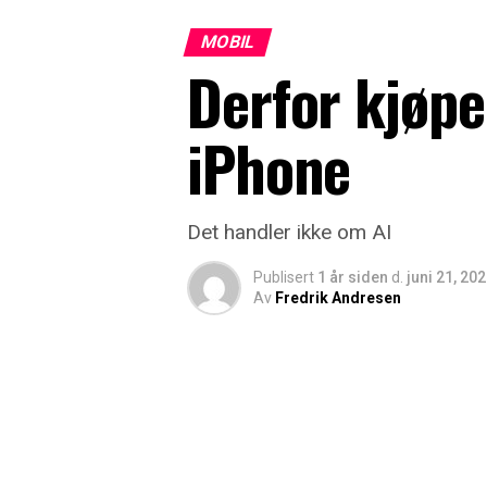
MOBIL
Derfor kjøpe
iPhone
Det handler ikke om AI
Publisert
1 år siden
d.
juni 21, 20
Av
Fredrik Andresen