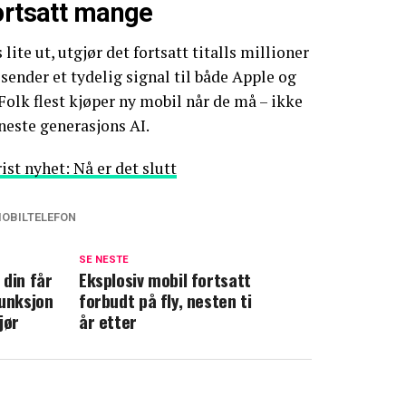
ortsatt mange
lite ut, utgjør det fortsatt titalls millioner
sender et tydelig signal til både Apple og
Folk flest kjøper ny mobil når de må – ikke
 neste generasjons AI.
ist nyhet: Nå er det slutt
OBILTELEFON
SE NESTE
 din får
Eksplosiv mobil fortsatt
funksjon
forbudt på fly, nesten ti
jør
år etter