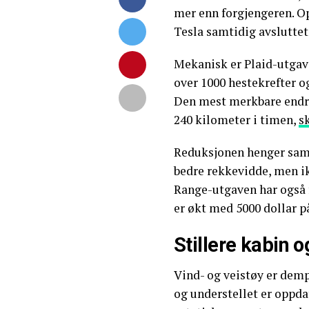
mer enn forgjengeren. O
Tesla samtidig avsluttet
Mekanisk er Plaid-utgave
over 1000 hestekrefter og
Den mest merkbare endrin
240 kilometer i timen,
s
Reduksjonen henger sa
bedre rekkevidde, men ik
Range-utgaven har også f
er økt med 5000 dollar p
Stillere kabin 
Vind- og veistøy er demp
og understellet er oppdat