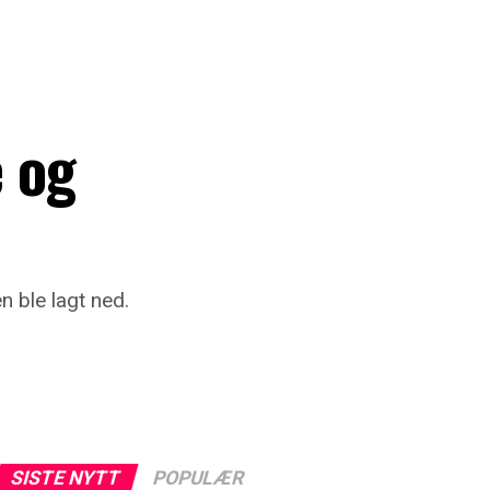
e og
 ble lagt ned.
SISTE NYTT
POPULÆR