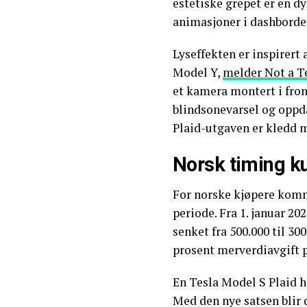
estetiske grepet er en 
animasjoner i dashborde
Lyseffekten er inspirert 
Model Y,
melder Not a T
et kamera montert i fro
blindsonevarsel og oppda
Plaid-utgaven er kledd m
Norsk timing k
For norske kjøpere komm
periode. Fra 1. januar 2
senket fra 500.000 til 30
prosent merverdiavgift p
En Tesla Model S Plaid ha
Med den nye satsen blir