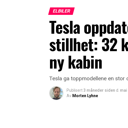
ELBILER
Tesla oppdat
stillhet: 32
ny kabin
Tesla ga toppmodellene en stor o
Publisert
3 måneder siden
d.
mai 
Av
Morten Lyhne