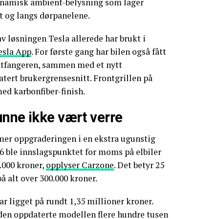
dynamisk ambient-belysning som lager
t og langs dørpanelene.
av løsningen Tesla allerede har brukt i
esla App
. For første gang har bilen også fått
ntfangeren, sammen med et nytt
tert brukergrensesnitt. Frontgrillen på
ed karbonfiber-finish.
unne ikke vært verre
er oppgraderingen i en ekstra ugunstig
026 ble innslagspunktet for moms på elbiler
0.000 kroner,
opplyser Carzone
. Det betyr 25
å alt over 300.000 kroner.
r ligget på rundt 1,35 millioner kroner.
 den oppdaterte modellen flere hundre tusen