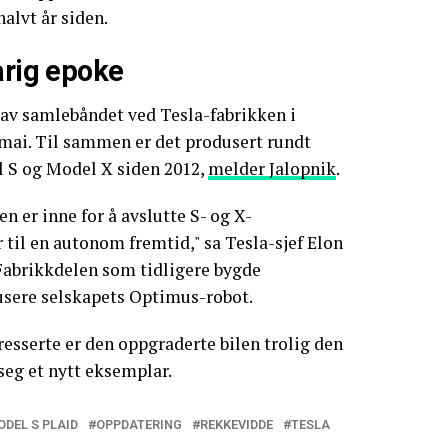
halvt år siden.
årig epoke
 av samlebåndet ved Tesla-fabrikken i
 mai. Til sammen er det produsert rundt
l S og Model X siden 2012,
melder Jalopnik
.
den er inne for å avslutte S- og X-
il en autonom fremtid," sa Tesla-sjef Elon
abrikkdelen som tidligere bygde
usere selskapets Optimus-robot.
esserte er den oppgraderte bilen trolig den
 seg et nytt eksemplar.
DEL S PLAID
OPPDATERING
REKKEVIDDE
TESLA