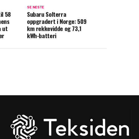
SE NESTE
il 58
Subaru Solterra
mens
oppgradert i Norge: 509
 ut
km rekkevidde og 73,1
er
kWh-batteri