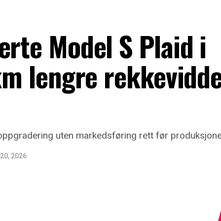
erte Model S Plaid i
 km lengre rekkevidd
ppgradering uten markedsføring rett før produksjonen
20, 2026