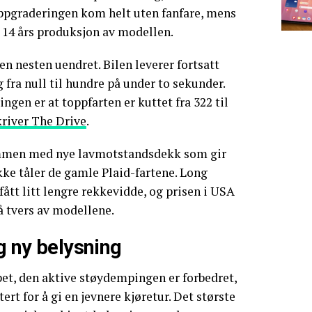
ppgraderingen kom helt uten fanfare, mens
 14 års produksjon av modellen.
n nesten uendret. Bilen leverer fortsatt
 fra null til hundre på under to sekunder.
gen er at toppfarten er kuttet fra 322 til
kriver The Drive
.
mmen med nye lavmotstandsdekk som gir
ke tåler de gamle Plaid-fartene. Long
ått litt lengre rekkevidde, og prisen i USA
å tvers av modellene.
og ny belysning
et, den aktive støydempingen er forbedret,
ert for å gi en jevnere kjøretur. Det største