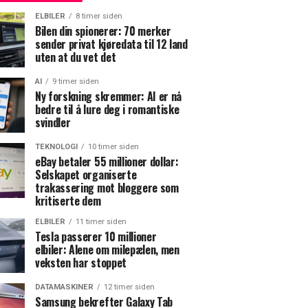
ELBILER
8 timer siden
Bilen din spionerer: 70 merker
sender privat kjøredata til 12 land
uten at du vet det
AI
9 timer siden
Ny forskning skremmer: AI er nå
bedre til å lure deg i romantiske
svindler
TEKNOLOGI
10 timer siden
eBay betaler 55 millioner dollar:
Selskapet organiserte
trakassering mot bloggere som
kritiserte dem
ELBILER
11 timer siden
Tesla passerer 10 millioner
elbiler: Alene om milepælen, men
veksten har stoppet
DATAMASKINER
12 timer siden
Samsung bekrefter Galaxy Tab