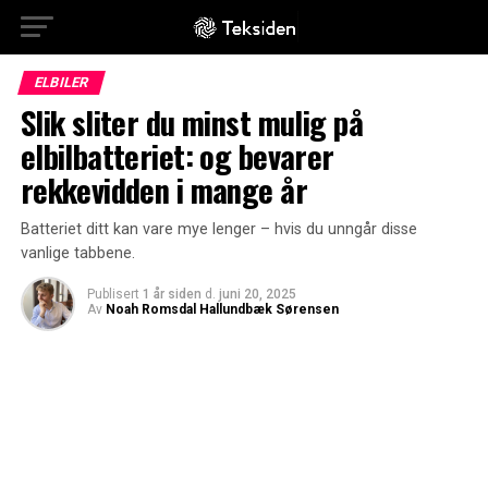
ELBILER
Slik sliter du minst mulig på
elbilbatteriet: og bevarer
rekkevidden i mange år
Batteriet ditt kan vare mye lenger – hvis du unngår disse
vanlige tabbene.
Publisert
1 år siden
d.
juni 20, 2025
Av
Noah Romsdal Hallundbæk Sørensen