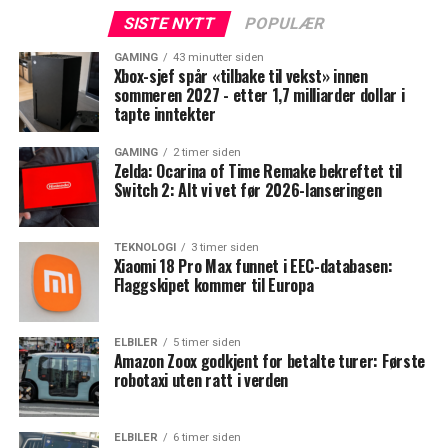
SISTE NYTT
POPULÆR
GAMING
43 minutter siden
Xbox-sjef spår «tilbake til vekst» innen
sommeren 2027 - etter 1,7 milliarder dollar i
tapte inntekter
GAMING
2 timer siden
Zelda: Ocarina of Time Remake bekreftet til
Switch 2: Alt vi vet før 2026-lanseringen
TEKNOLOGI
3 timer siden
Xiaomi 18 Pro Max funnet i EEC-databasen:
Flaggskipet kommer til Europa
ELBILER
5 timer siden
Amazon Zoox godkjent for betalte turer: Første
robotaxi uten ratt i verden
ELBILER
6 timer siden