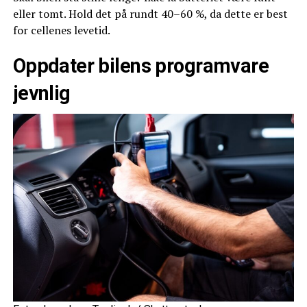
eller tomt. Hold det på rundt 40–60 %, da dette er best
for cellenes levetid.
Oppdater bilens programvare
jevnlig