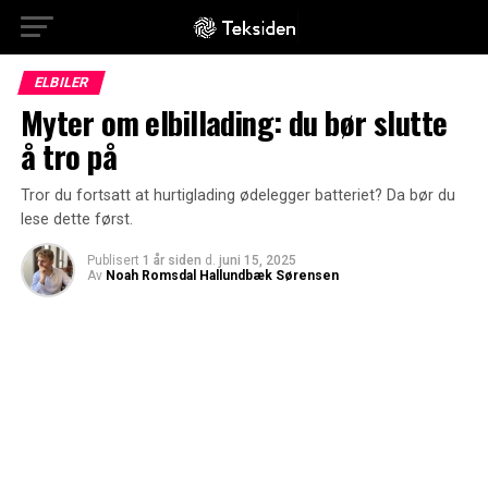
ELBILER
Myter om elbillading: du bør slutte
å tro på
Tror du fortsatt at hurtiglading ødelegger batteriet? Da bør du
lese dette først.
Publisert
1 år siden
d.
juni 15, 2025
Av
Noah Romsdal Hallundbæk Sørensen