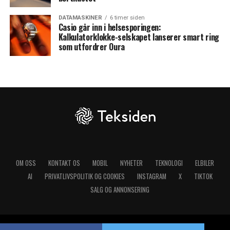
DATAMASKINER
6 timer siden
Casio går inn i helsesporingen:
Kalkulatorklokke-selskapet lanserer smart ring
som utfordrer Oura
OM OSS
KONTAKT OS
MOBIL
NYHETER
TEKNOLOGI
ELBILER
AI
PRIVATLIVSPOLITIK OG COOKIES
INSTAGRAM
X
TIKTOK
SALG OG ANNONSERING
Copyright © 2025 Teksiden.no