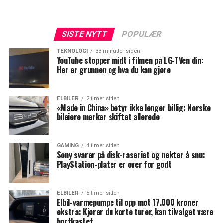
SISTE NYTT
POPULÆR
TEKNOLOGI
33 minutter siden
YouTube stopper midt i filmen på LG-TVen din:
Her er grunnen og hva du kan gjøre
ELBILER
2 timer siden
«Made in China» betyr ikke lenger billig: Norske
bileiere merker skiftet allerede
GAMING
4 timer siden
Sony svarer på disk-raseriet og nekter å snu:
PlayStation-plater er over for godt
ELBILER
5 timer siden
Elbil-varmepumpe til opp mot 17.000 kroner
ekstra: Kjører du korte turer, kan tilvalget være
bortkastet