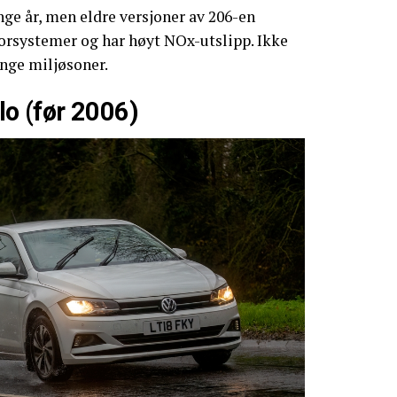
ge år, men eldre versjoner av 206-en
orsystemer og har høyt NOx-utslipp. Ikke
nge miljøsoner.
o (før 2006)