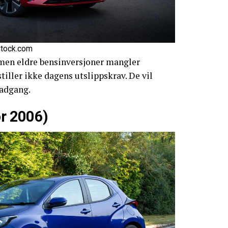
rstock.com
 men eldre bensinversjoner mangler
stiller ikke dagens utslippskrav. De vil
 adgang.
ør 2006)