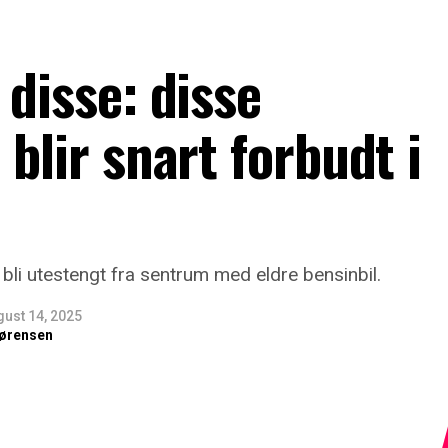
 disse: disse
blir snart forbudt i
bli utestengt fra sentrum med eldre bensinbil.
gust 14, 2025
ørensen