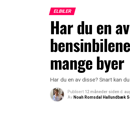
ELBILER
Har du en av
bensinbilene 
mange byer
Har du en av disse? Snart kan du 
Publisert
12 måneder siden
d.
au
Av
Noah Romsdal Hallundbæk S