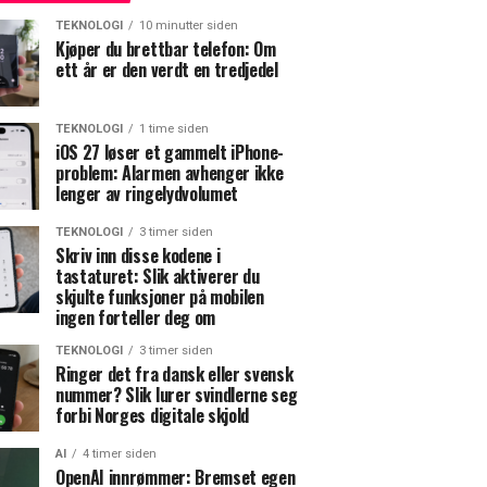
TEKNOLOGI
10 minutter siden
Kjøper du brettbar telefon: Om
ett år er den verdt en tredjedel
TEKNOLOGI
1 time siden
iOS 27 løser et gammelt iPhone-
problem: Alarmen avhenger ikke
lenger av ringelydvolumet
TEKNOLOGI
3 timer siden
Skriv inn disse kodene i
tastaturet: Slik aktiverer du
skjulte funksjoner på mobilen
ingen forteller deg om
TEKNOLOGI
3 timer siden
Ringer det fra dansk eller svensk
nummer? Slik lurer svindlerne seg
forbi Norges digitale skjold
AI
4 timer siden
OpenAI innrømmer: Bremset egen