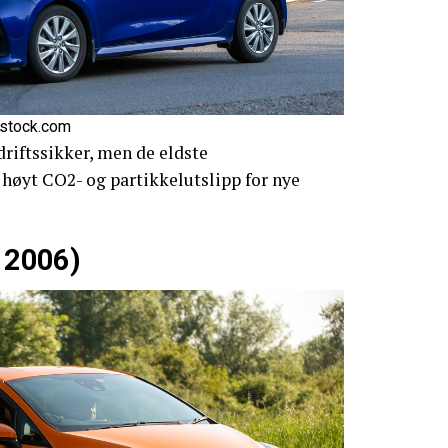
rstock.com
 driftssikker, men de eldste
høyt CO2- og partikkelutslipp for nye
r 2006)