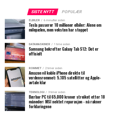
SISTE NYTT
POPULÆR
ELBILER
6 minutter siden
Tesla passerer 10 millioner elbiler: Alene om
milepælen, men veksten har stoppet
DATAMASKINER
1 time siden
Samsung bekrefter Galaxy Tab S12: Det er
offisielt
ROMMET
2 timer siden
Amazon vil koble iPhone direkte til
verdensrommet: 5.105 satellitter og Apple-
avtale klar
TEKNOLOGI
3 timer siden
Bærbar PC til 65.000 kroner streiket etter 18
måneder: MSI nektet reparasjon - nå rakner
forklaringene