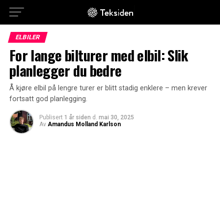
ELBILER
For lange bilturer med elbil: Slik
planlegger du bedre
Å kjøre elbil på lengre turer er blitt stadig enklere – men krever
fortsatt god planlegging.
Publisert
1 år siden
d.
mai 30, 2025
Av
Amandus Molland Karlson