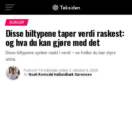
ELBILER
Disse biltypene taper verdi raskest:
og hva du kan gjøre med det
Disse biltypene synker raskt i verdi – se hvilke du bør styre
unna.
Publisert
10 måneder siden
d.
oktober 6, 2025
Av
Noah Romsdal Hallundbæk Sørensen