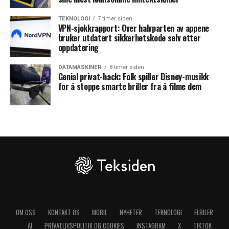
TEKNOLOGI
7 timer siden
VPN-sjokkrapport: Over halvparten av appene
bruker utdatert sikkerhetskode selv etter
oppdatering
DATAMASKINER
8 timer siden
Genial privat-hack: Folk spiller Disney-musikk
for å stoppe smarte briller fra å filme dem
OM OSS
KONTAKT OS
MOBIL
NYHETER
TEKNOLOGI
ELBILER
AI
PRIVATLIVSPOLITIK OG COOKIES
INSTAGRAM
X
TIKTOK