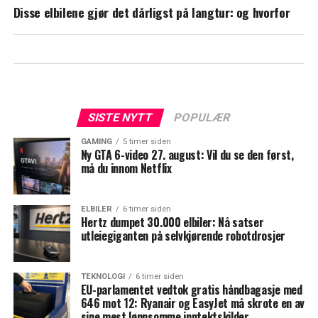
Disse elbilene gjør det dårligst på langtur: og hvorfor
SISTE NYTT
POPULÆR
GAMING
5 timer siden
Ny GTA 6-video 27. august: Vil du se den først,
må du innom Netflix
ELBILER
6 timer siden
Hertz dumpet 30.000 elbiler: Nå satser
utleiegiganten på selvkjørende robotdrosjer
TEKNOLOGI
6 timer siden
EU-parlamentet vedtok gratis håndbagasje med
646 mot 12: Ryanair og EasyJet må skrote en av
sine mest lønnsomme inntektskilder