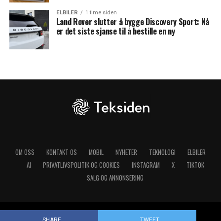
ELBILER
1 time siden
Land Rover slutter å bygge Discovery Sport: Nå
er det siste sjanse til å bestille en ny
OM OSS
KONTAKT OS
MOBIL
NYHETER
TEKNOLOGI
ELBILER
AI
PRIVATLIVSPOLITIK OG COOKIES
INSTAGRAM
X
TIKTOK
SALG OG ANNONSERING
Copyright © 2025 Teksiden.no
SHARE
TWEET