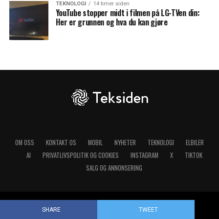
TEKNOLOGI
14 timer siden
YouTube stopper midt i filmen på LG-TVen din:
Her er grunnen og hva du kan gjøre
OM OSS
KONTAKT OS
MOBIL
NYHETER
TEKNOLOGI
ELBILER
AI
PRIVATLIVSPOLITIK OG COOKIES
INSTAGRAM
X
TIKTOK
SALG OG ANNONSERING
Copyright © 2025 Teksiden.no
SHARE
TWEET