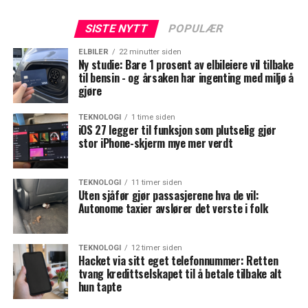
SISTE NYTT
POPULÆR
ELBILER
22 minutter siden
Ny studie: Bare 1 prosent av elbileiere vil tilbake
til bensin - og årsaken har ingenting med miljø å
gjøre
TEKNOLOGI
1 time siden
iOS 27 legger til funksjon som plutselig gjør
stor iPhone-skjerm mye mer verdt
TEKNOLOGI
11 timer siden
Uten sjåfør gjør passasjerene hva de vil:
Autonome taxier avslører det verste i folk
TEKNOLOGI
12 timer siden
Hacket via sitt eget telefonnummer: Retten
tvang kredittselskapet til å betale tilbake alt
hun tapte