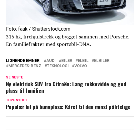
Foto: faak / Shutterstock.com
315 hk, firehjulstrekk og bygget sammen med Porsche.
En familiefrakter med sportsbil-DNA.
LIGNENDE EMNER:
AUDI
BILER
ELBIL
ELBILER
MERCEDES-BENZ
TEKNOLOGI
VOLVO
SE NESTE
Ny elektrisk SUV fra Citroën: Lang rekkevidde og god
plass til familien
TOPPNYHET
Populær bil på bunnplass: Kåret til den minst pålitelige