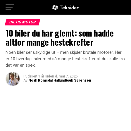
BIL OG MOTOR
10 biler du har glemt: som hadde
altfor mange hestekrefter
Noen biler ser uskyldige ut – men skjuler brutale motorer. Her
er 10 hverdagsbiler med så mange hestekrefter at du skulle tro
det var en spøk.
Publisert
1 år siden
d.
mai 7, 2025
Av
Noah Romsdal Hallundbæk Sørensen