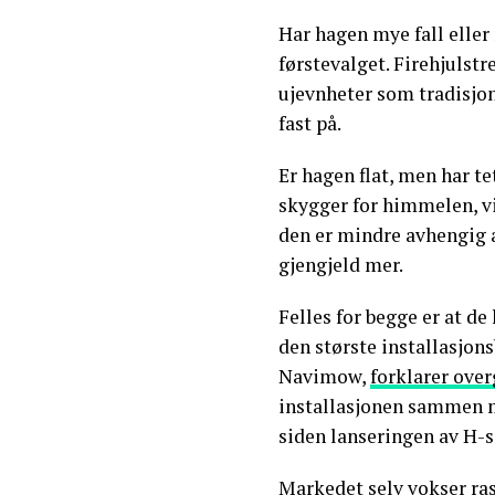
Har hagen mye fall elle
førstevalget. Firehjulstr
ujevnheter som tradisjon
fast på.
Er hagen flat, men har t
skygger for himmelen, vi
den er mindre avhengig av 
gjengjeld mer.
Felles for begge er at de
den største installasjons
Navimow,
forklarer ove
installasjonen sammen m
siden lanseringen av H-s
Markedet selv vokser ra