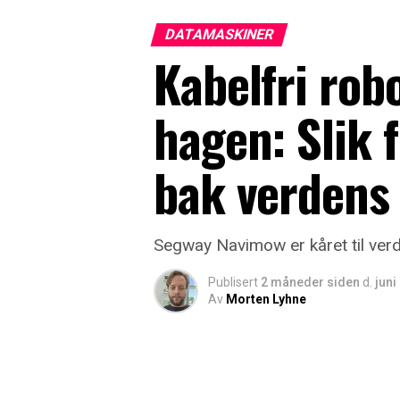
DATAMASKINER
Kabelfri rob
hagen: Slik 
bak verdens
Segway Navimow er kåret til verd
Publisert
2 måneder siden
d.
juni
Av
Morten Lyhne