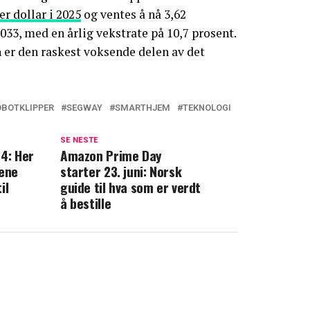
er dollar i 2025
og ventes å nå 3,62
033, med en årlig vekstrate på 10,7 prosent.
 er den raskest voksende delen av det
OBOTKLIPPER
SEGWAY
SMARTHJEM
TEKNOLOGI
SE NESTE
 4: Her
Amazon Prime Day
jene
starter 23. juni: Norsk
il
guide til hva som er verdt
å bestille