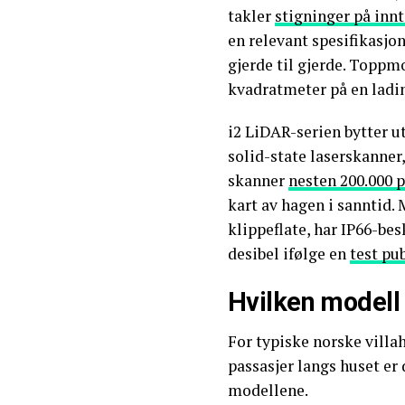
takler
stigninger på innt
en relevant spesifikasjon 
gjerde til gjerde. Topp
kvadratmeter på en ladi
i2 LiDAR-serien bytter u
solid-state laserskanner
skanner
nesten 200.000 
kart av hagen i sanntid.
klippeflate, har IP66-bes
desibel ifølge en
test pu
Hvilken modell
For typiske norske villa
passasjer langs huset er
modellene.