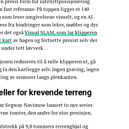
 presis form for satellittposisjonering
n fast referanse. På toppen ligger et 140
 som leser omgivelsene visuelt, og en AI-
ess fra hindringer som leker, møbler og dyr.
er det også
Visual SLAM, som lar klipperen
t kart
av hagen og fortsette presist selv der
t under tett løvverk.
sjonen reduseres til å rulle klipperen ut, gå
la den kartlegge selv. Ingen graving, ingen
ting av sensorer langs plenkanten.
ler for krevende terreng
ar Segway Navimow lansert to nye serier.
vne tomter, den andre for stor presisjon.
ulstrekk på 9,8 tommers terrenghjul og