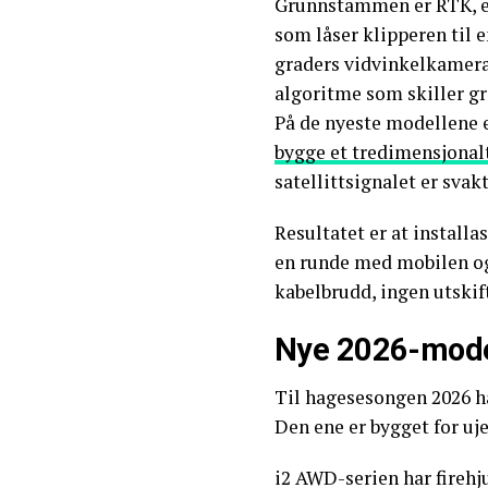
Grunnstammen er RTK, en
som låser klipperen til e
graders vidvinkelkamera
algoritme som skiller gr
På de nyeste modellene 
bygge et tredimensjonal
satellittsignalet er svak
Resultatet er at installa
en runde med mobilen og 
kabelbrudd, ingen utskif
Nye 2026-model
Til hagesesongen 2026 h
Den ene er bygget for uje
i2 AWD-serien har firehj