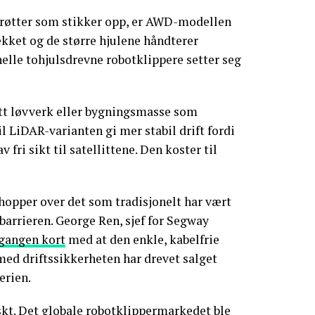
r røtter som stikker opp, er AWD-modellen
ekket og de større hjulene håndterer
elle tohjulsdrevne robotklippere setter seg
ett løvverk eller bygningsmasse som
l LiDAR-varianten gi mer stabil drift fordi
fri sikt til satellittene. Den koster til
 hopper over det som tradisjonelt har vært
barrieren. George Ren, sjef for Segway
rgangen kort
med at den enkle, kabelfrie
ed driftssikkerheten har drevet salget
erien.
skt. Det globale robotklippermarkedet ble