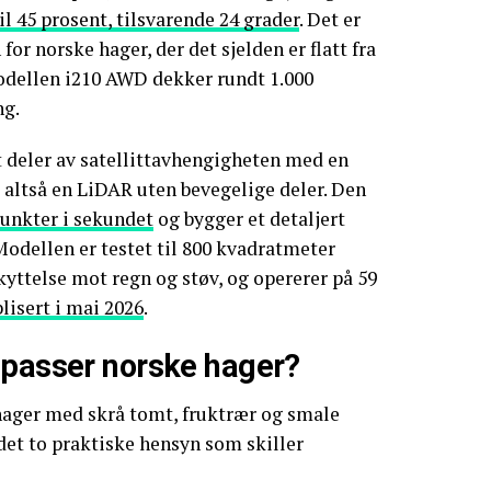
il 45 prosent, tilsvarende 24 grader
. Det er
for norske hager, der det sjelden er flatt fra
modellen i210 AWD dekker rundt 1.000
ng.
t deler av satellittavhengigheten med en
, altså en LiDAR uten bevegelige deler. Den
punkter i sekundet
og bygger et detaljert
 Modellen er testet til 800 kvadratmeter
kyttelse mot regn og støv, og opererer på 59
blisert i mai 2026
.
 passer norske hager?
hager med skrå tomt, fruktrær og smale
 det to praktiske hensyn som skiller