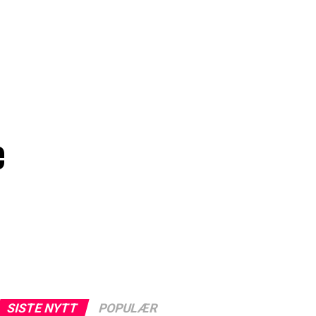
e
SISTE NYTT
POPULÆR