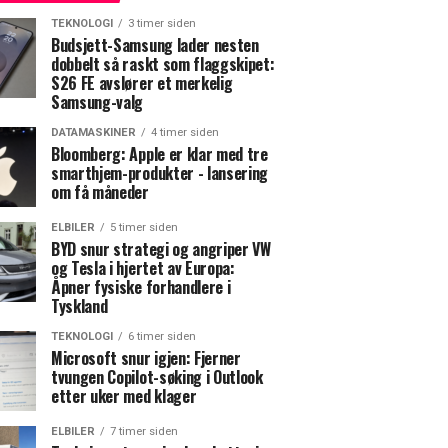
TEKNOLOGI
3 timer siden
Budsjett-Samsung lader nesten
dobbelt så raskt som flaggskipet:
S26 FE avslører et merkelig
Samsung-valg
DATAMASKINER
4 timer siden
Bloomberg: Apple er klar med tre
smarthjem-produkter - lansering
om få måneder
ELBILER
5 timer siden
BYD snur strategi og angriper VW
og Tesla i hjertet av Europa:
Åpner fysiske forhandlere i
Tyskland
TEKNOLOGI
6 timer siden
Microsoft snur igjen: Fjerner
tvungen Copilot-søking i Outlook
etter uker med klager
ELBILER
7 timer siden