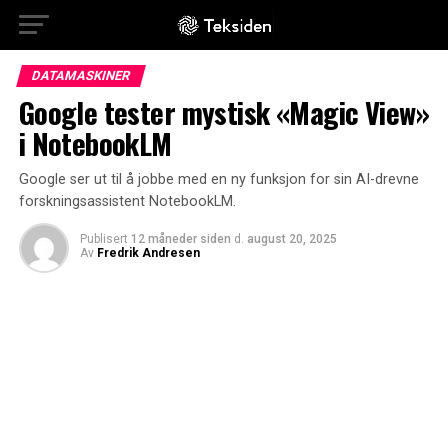
DATAMASKINER
Google tester mystisk «Magic View»
i NotebookLM
Google ser ut til å jobbe med en ny funksjon for sin AI-drevne
forskningsassistent NotebookLM.
Publisert
12 måneder siden
d.
august 20, 2025
Av
Fredrik Andresen