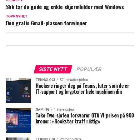
SE NESTE
Slik tar du gode og enkle skjermbilder med Windows
TOPPNYHET
Den gratis Gmail-plassen forsvinner
SISTE NYTT
POPULÆR
TEKNOLOGI
57 minutter siden
Hackere ringer deg på Teams, later som de er
IT-support og krypterer hele maskinen din
GAMING
1 time siden
Take-Two-sjefen forsvarer GTA VI-prisen på 900
kroner: «Rockstar traff riktig»
TEKNOLOGI
2 timer siden