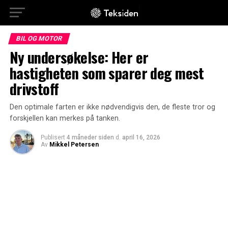
BIL OG MOTOR
Ny undersøkelse: Her er
hastigheten som sparer deg mest
drivstoff
Den optimale farten er ikke nødvendigvis den, de fleste tror og
forskjellen kan merkes på tanken.
Publisert
4 måneder siden
d.
april 16, 2026
Av
Mikkel Petersen