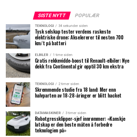
SISTE NYTT
POPULÆR
TEKNOLOGI
34 sekunder siden
Tysk selskap tester verdens raskeste
elektriske drone: Akselererer til nesten 700
km/t på batteri
ELBILER
1 time siden
Gratis rekkevidde-boost til Renault-elbiler: Nye
dekk fra Continental gir opptil 30 km ekstra
TEKNOLOGI
2 timer siden
Skremmende studie fra 18 land: Mer enn
halvparten av 18-28-åringer er blitt hacket
DATAMASKINER
3 timer siden
Robotgressklipper-sjef innrømmer: «Kanskje
latskap er den beste måten å forbedre
teknologien på»