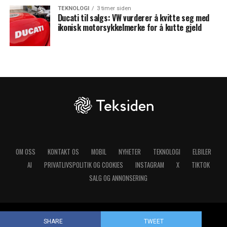
TEKNOLOGI
3 timer siden
Ducati til salgs: VW vurderer å kvitte seg med
ikonisk motorsykkelmerke for å kutte gjeld
OM OSS
KONTAKT OS
MOBIL
NYHETER
TEKNOLOGI
ELBILER
AI
PRIVATLIVSPOLITIK OG COOKIES
INSTAGRAM
X
TIKTOK
SALG OG ANNONSERING
Copyright © 2025 Teksiden.no
SHARE
TWEET