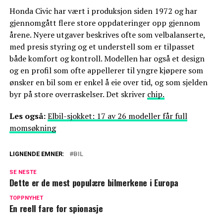
Honda Civic har vært i produksjon siden 1972 og har
gjennomgått flere store oppdateringer opp gjennom
årene. Nyere utgaver beskrives ofte som velbalanserte,
med presis styring og et understell som er tilpasset
både komfort og kontroll. Modellen har også et design
og en profil som ofte appellerer til yngre kjøpere som
ønsker en bil som er enkel å eie over tid, og som sjelden
byr på store overraskelser. Det skriver
chip.
Les også:
Elbil-sjokket: 17 av 26 modeller får full
momsøkning
LIGNENDE EMNER:
BIL
SE NESTE
Dette er de mest populære bilmerkene i Europa
TOPPNYHET
En reell fare for spionasje