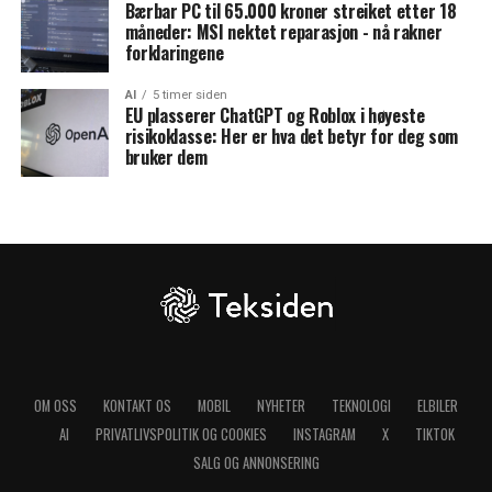
Bærbar PC til 65.000 kroner streiket etter 18
måneder: MSI nektet reparasjon - nå rakner
forklaringene
AI
5 timer siden
EU plasserer ChatGPT og Roblox i høyeste
risikoklasse: Her er hva det betyr for deg som
bruker dem
OM OSS
KONTAKT OS
MOBIL
NYHETER
TEKNOLOGI
ELBILER
AI
PRIVATLIVSPOLITIK OG COOKIES
INSTAGRAM
X
TIKTOK
SALG OG ANNONSERING