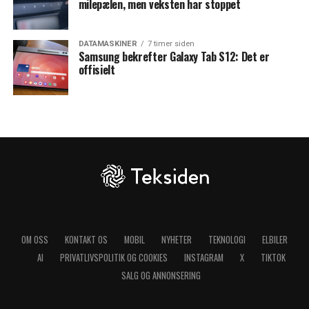
milepælen, men veksten har stoppet
DATAMASKINER
7 timer siden
Samsung bekrefter Galaxy Tab S12: Det er
offisielt
OM OSS
KONTAKT OS
MOBIL
NYHETER
TEKNOLOGI
ELBILER
AI
PRIVATLIVSPOLITIK OG COOKIES
INSTAGRAM
X
TIKTOK
SALG OG ANNONSERING