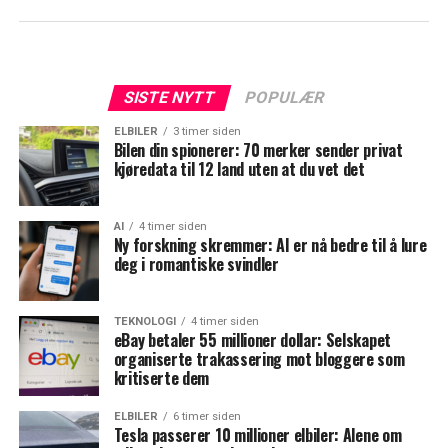
SISTE NYTT
POPULÆR
ELBILER
3 timer siden
Bilen din spionerer: 70 merker sender privat
kjøredata til 12 land uten at du vet det
AI
4 timer siden
Ny forskning skremmer: AI er nå bedre til å lure
deg i romantiske svindler
TEKNOLOGI
4 timer siden
eBay betaler 55 millioner dollar: Selskapet
organiserte trakassering mot bloggere som
kritiserte dem
ELBILER
6 timer siden
Tesla passerer 10 millioner elbiler: Alene om