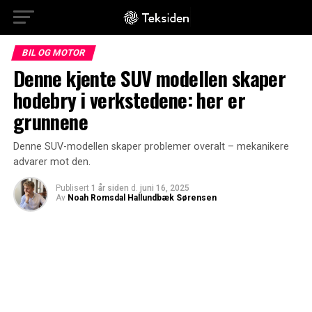
BIL OG MOTOR
Denne kjente SUV modellen skaper
hodebry i verkstedene: her er
grunnene
Denne SUV-modellen skaper problemer overalt – mekanikere
advarer mot den.
Publisert
1 år siden
d.
juni 16, 2025
Av
Noah Romsdal Hallundbæk Sørensen