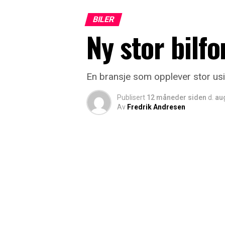
BILER
Ny stor bilf
En bransje som opplever stor us
Publisert
12 måneder siden
d.
au
Av
Fredrik Andresen