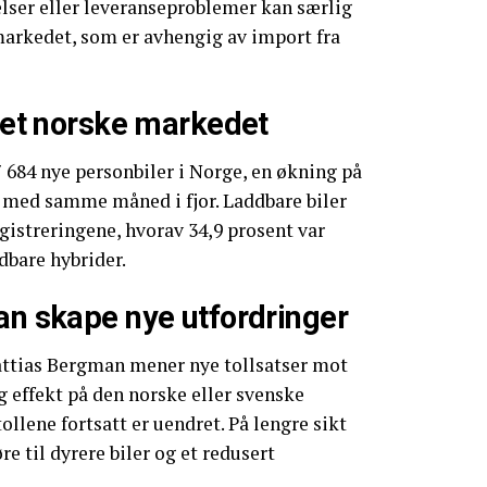
kelser eller leveranseproblemer kan særlig
arkedet, som er avhengig av import fra
 det norske markedet
 17 684 nye personbiler i Norge, en økning på
med samme måned i fjor. Laddbare biler
egistreringene, hvorav 34,9 prosent var
adbare hybrider.
an skape nye utfordringer
ttias Bergman mener nye tollsatser mot
g effekt på den norske eller svenske
llene fortsatt er uendret. På lengre sikt
re til dyrere biler og et redusert