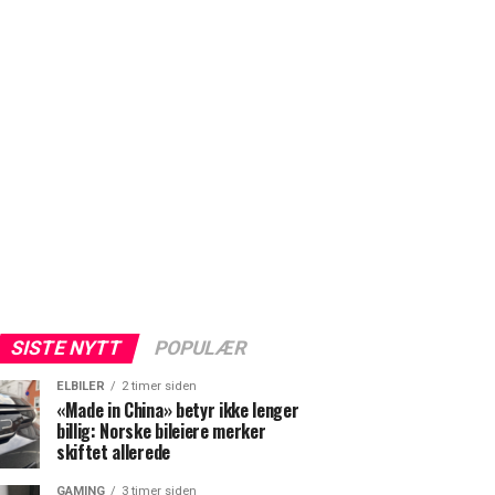
SISTE NYTT
POPULÆR
ELBILER
2 timer siden
«Made in China» betyr ikke lenger
billig: Norske bileiere merker
skiftet allerede
GAMING
3 timer siden