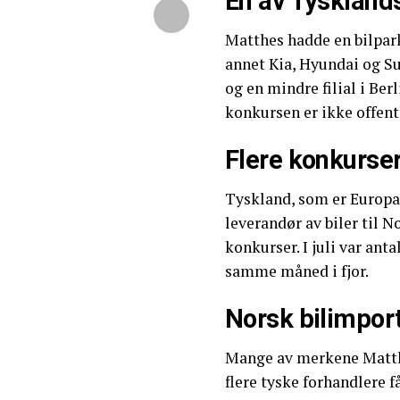
En av Tysklands
Matthes hadde en bilpark
annet Kia, Hyundai og S
og en mindre filial i Berl
konkursen er ikke offent
Flere konkurser
Tyskland, som er Europas
leverandør av biler til N
konkurser. I juli var ant
samme måned i fjor.
Norsk bilimport
Mange av merkene Matth
flere tyske forhandlere 