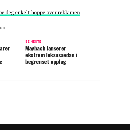
ube deg enkelt hoppe over reklamen
BIL
SE NESTE
arer
Maybach lanserer
ekstrem luksussedan i
e
begrenset opplag