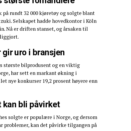
 største forhandlere
 på rundt 32 000 kjøretøy og solgte blant
uzuki. Selskapet hadde hovedkontor i Köln
in. Nå er driften stanset, og årsaken til
liggjort.
 gir uro i bransjen
 største bilprodusent og en viktig
orge, har sett en markant økning i
allet nye konkurser 19,2 prosent høyere enn
 kan bli påvirket
es solgte er populære i Norge, og dersom
får problemer, kan det påvirke tilgangen på