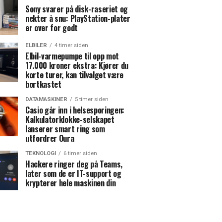
Sony svarer på disk-raseriet og
nekter å snu: PlayStation-plater
er over for godt
ELBILER
4 timer siden
Elbil-varmepumpe til opp mot
17.000 kroner ekstra: Kjører du
korte turer, kan tilvalget være
bortkastet
DATAMASKINER
5 timer siden
Casio går inn i helsesporingen:
Kalkulatorklokke-selskapet
lanserer smart ring som
utfordrer Oura
TEKNOLOGI
6 timer siden
Hackere ringer deg på Teams,
later som de er IT-support og
krypterer hele maskinen din