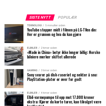
SISTE NYTT
POPULÆR
TEKNOLOGI
5 minutter siden
YouTube stopper midt i filmen på LG-TVen din:
Her er grunnen og hva du kan gjøre
ELBILER
2 timer siden
«Made in China» betyr ikke lenger billig: Norske
bileiere merker skiftet allerede
GAMING
3 timer siden
Sony svarer på disk-raseriet og nekter å snu:
PlayStation-plater er over for godt
ELBILER
4 timer siden
Elbil-varmepumpe til opp mot 17.000 kroner
ekstra: Kjører du korte turer, kan tilvalget være