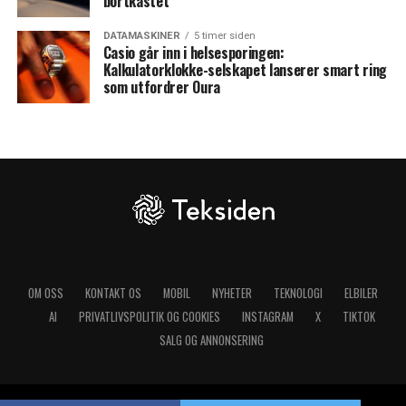
bortkastet
DATAMASKINER
5 timer siden
Casio går inn i helsesporingen:
Kalkulatorklokke-selskapet lanserer smart ring
som utfordrer Oura
OM OSS
KONTAKT OS
MOBIL
NYHETER
TEKNOLOGI
ELBILER
AI
PRIVATLIVSPOLITIK OG COOKIES
INSTAGRAM
X
TIKTOK
SALG OG ANNONSERING