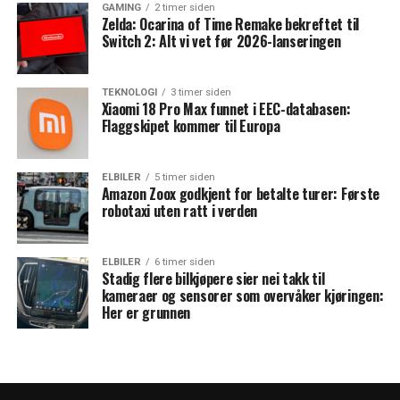
GAMING
2 timer siden
Zelda: Ocarina of Time Remake bekreftet til
Switch 2: Alt vi vet før 2026-lanseringen
TEKNOLOGI
3 timer siden
Xiaomi 18 Pro Max funnet i EEC-databasen:
Flaggskipet kommer til Europa
ELBILER
5 timer siden
Amazon Zoox godkjent for betalte turer: Første
robotaxi uten ratt i verden
ELBILER
6 timer siden
Stadig flere bilkjøpere sier nei takk til
kameraer og sensorer som overvåker kjøringen:
Her er grunnen