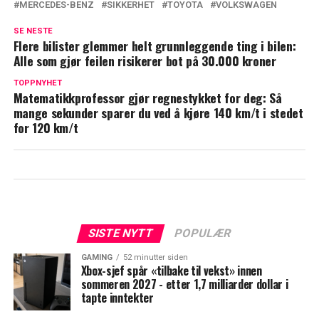
MERCEDES-BENZ
SIKKERHET
TOYOTA
VOLKSWAGEN
SE NESTE
Flere bilister glemmer helt grunnleggende ting i bilen:
Alle som gjør feilen risikerer bot på 30.000 kroner
TOPPNYHET
Matematikkprofessor gjør regnestykket for deg: Så
mange sekunder sparer du ved å kjøre 140 km/t i stedet
for 120 km/t
SISTE NYTT
POPULÆR
GAMING
52 minutter siden
Xbox-sjef spår «tilbake til vekst» innen
sommeren 2027 - etter 1,7 milliarder dollar i
tapte inntekter