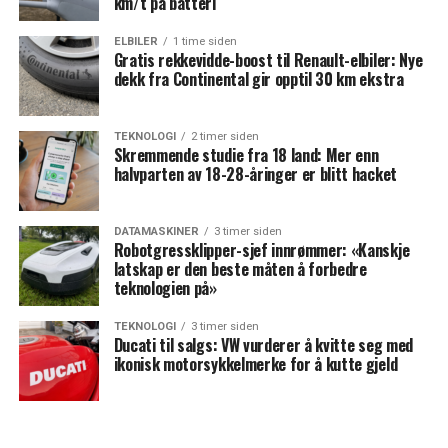
km/t på batteri
ELBILER
1 time siden
Gratis rekkevidde-boost til Renault-elbiler: Nye
dekk fra Continental gir opptil 30 km ekstra
TEKNOLOGI
2 timer siden
Skremmende studie fra 18 land: Mer enn
halvparten av 18-28-åringer er blitt hacket
DATAMASKINER
3 timer siden
Robotgressklipper-sjef innrømmer: «Kanskje
latskap er den beste måten å forbedre
teknologien på»
TEKNOLOGI
3 timer siden
Ducati til salgs: VW vurderer å kvitte seg med
ikonisk motorsykkelmerke for å kutte gjeld