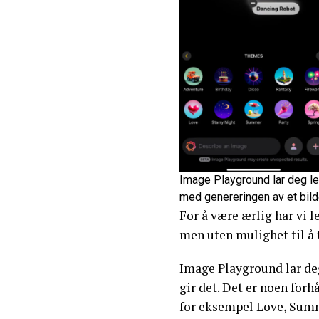
Image Playground lar deg leg
med genereringen av et bild
For å være ærlig har vi l
men uten mulighet til å te
Image Playground lar deg
gir det. Det er noen forh
for eksempel Love, Summe