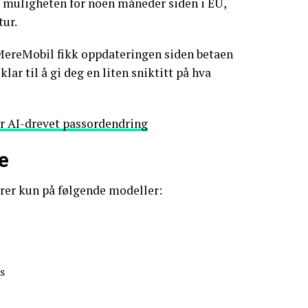
muligheten for noen måneder siden i EU,
tur.
MereMobil fikk oppdateringen siden betaen
lar til å gi deg en liten sniktitt på hva
r AI-drevet passordendring
e
rer kun på følgende modeller:
s