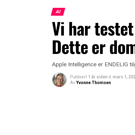
AI
Vi har testet
Dette er d
Apple Intelligence er ENDELIG til
Publisert
1 år siden
d.
mars 1, 20
Av
Yvonne Thomsen