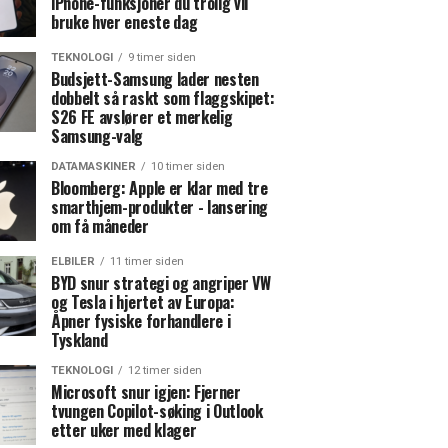
iPhone-funksjoner du trolig vil
bruke hver eneste dag
TEKNOLOGI
9 timer siden
Budsjett-Samsung lader nesten
dobbelt så raskt som flaggskipet:
S26 FE avslører et merkelig
Samsung-valg
DATAMASKINER
10 timer siden
Bloomberg: Apple er klar med tre
smarthjem-produkter - lansering
om få måneder
ELBILER
11 timer siden
BYD snur strategi og angriper VW
og Tesla i hjertet av Europa:
Åpner fysiske forhandlere i
Tyskland
TEKNOLOGI
12 timer siden
Microsoft snur igjen: Fjerner
tvungen Copilot-søking i Outlook
etter uker med klager