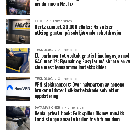
må du innom Netflix
ELBILER
1 time siden
Hertz dumpet 30.000 elbiler: Nå satser
utleiegiganten på selvkjørende robotdrosjer
TEKNOLOGI
2 timer siden
EU-parlamentet vedtok gratis håndbagasje med
646 mot 12: Ryanair og EasyJet må skrote en av
sine mest lønnsomme inntektskilder
TEKNOLOGI
3 timer siden
VPN-sjokkrapport: Over halvparten av appene
bruker utdatert sikkerhetskode selv etter
oppdatering
DATAMASKINER
4 timer siden
Genial privat-hack: Folk spiller Disney-musikk
for å stoppe smarte briller fra å filme dem