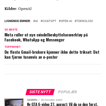
Kilder
: OpenAI
LIGNENDE EMNER:
AI
CHATGPT
OPEN AI
TEKNOLOGI
SE NESTE
Meta ruller ut nye svindelbeskyttelsesverktøy på
Facebook, WhatsApp og Messenger
TOPPNYHET
De fleste Gmail-brukere kjenner ikke dette trikset: Det
kan fjerne tusenvis av e-poster
SISTE NYTT
POPULÆR
GAMING
50 minutter siden
Ny GTA 6-video 27. august: Vil du se den først,