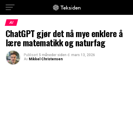
AI
ChatGPT gjør det nå mye enklere å
lære matematikk og naturfag
Publisert
5 måneder siden
d.
mars 13, 2026
Av
Mikkel Christensen