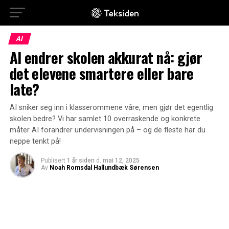
AI
AI endrer skolen akkurat nå: gjør
det elevene smartere eller bare
late?
AI sniker seg inn i klasserommene våre, men gjør det egentlig
skolen bedre? Vi har samlet 10 overraskende og konkrete
måter AI forandrer undervisningen på – og de fleste har du
neppe tenkt på!
Publisert
1 år siden
d.
mai 12, 2025
Av
Noah Romsdal Hallundbæk Sørensen