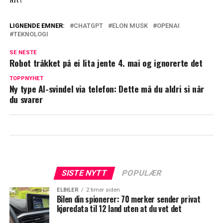
LIGNENDE EMNER:
CHATGPT
ELON MUSK
OPENAI
TEKNOLOGI
SE NESTE
Robot tråkket på ei lita jente 4. mai og ignorerte det
TOPPNYHET
Ny type AI-svindel via telefon: Dette må du aldri si når
du svarer
SISTE NYTT
POPULÆR
ELBILER
2 timer siden
Bilen din spionerer: 70 merker sender privat
kjøredata til 12 land uten at du vet det