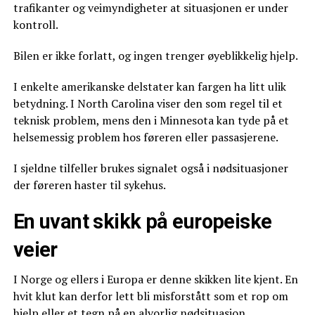
trafikanter og veimyndigheter at situasjonen er under
kontroll.
Bilen er ikke forlatt, og ingen trenger øyeblikkelig hjelp.
I enkelte amerikanske delstater kan fargen ha litt ulik
betydning. I North Carolina viser den som regel til et
teknisk problem, mens den i Minnesota kan tyde på et
helsemessig problem hos føreren eller passasjerene.
I sjeldne tilfeller brukes signalet også i nødsituasjoner
der føreren haster til sykehus.
En uvant skikk på europeiske
veier
I Norge og ellers i Europa er denne skikken lite kjent. En
hvit klut kan derfor lett bli misforstått som et rop om
hjelp eller et tegn på en alvorlig nødsituasjon.