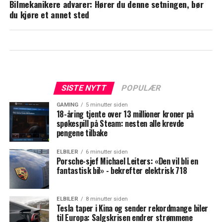
Bilmekanikere advarer: Hører du denne setningen, bør
du kjøre et annet sted
SISTE NYTT
POPULÆR
GAMING
5 minutter siden
18-åring tjente over 13 millioner kroner på
spøkespill på Steam: nesten alle krevde
pengene tilbake
ELBILER
6 minutter siden
Porsche-sjef Michael Leiters: «Den vil bli en
fantastisk bil» - bekrefter elektrisk 718
ELBILER
8 minutter siden
Tesla taper i Kina og sender rekordmange biler
til Europa: Salgskrisen endrer strømmene