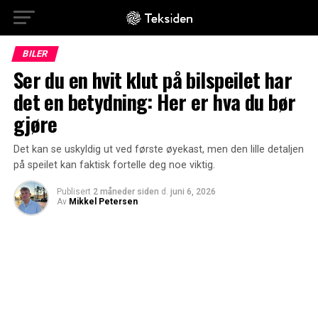
BILER
Ser du en hvit klut på bilspeilet har
det en betydning: Her er hva du bør
gjøre
Det kan se uskyldig ut ved første øyekast, men den lille detaljen
på speilet kan faktisk fortelle deg noe viktig.
Publisert
2 måneder siden
d.
juni 6, 2026
Av
Mikkel Petersen